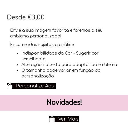
o
é
Desde
€3,00
u
m
Envie a sua imagem favorita e faremos o seu
emblema personalizado!
m
Encomendas sujeitas a análise:
e
Indisponibilidade da Cor - Sugerir cor
d
semelhante
Alteração no texto para adaptar ao emblema
i
O tamanho pode variar em função da
personalização
c
Personalize Aqui
a
m
Novidades!
e
n
Ver Mais