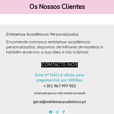
t
Os Nossos Clientes
o
m
u
Emblemas Académicos Personalizados
i
Encomende connosco emblemas académicos
t
personalizados, dispomos de milhares de modelos e
também envie-nos a sua ideia e nós criámos!
o
e
CONTACTE-NOS
f
Este Nº NÃO é válido para
i
pagamentos por MBWay:
+351 967 997 922
c
(chamada para a rede móvel nacional)
a
geral@emblemasacademicos.pt
z