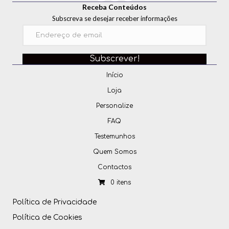
p
Receba Conteúdos
Subscreva se desejar receber informações
a
r
a
Subscrever!
a
Início
Loja
e
Personalize
r
FAQ
e
Testemunhos
ç
Quem Somos
ã
Contactos
o
0 itens
.
Política de Privacidade
Política de Cookies
O