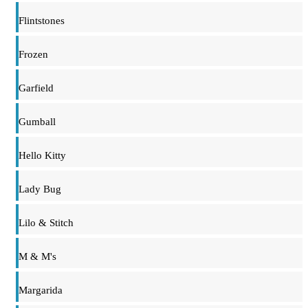
Flintstones
Frozen
Garfield
Gumball
Hello Kitty
Lady Bug
Lilo & Stitch
M & M's
Margarida