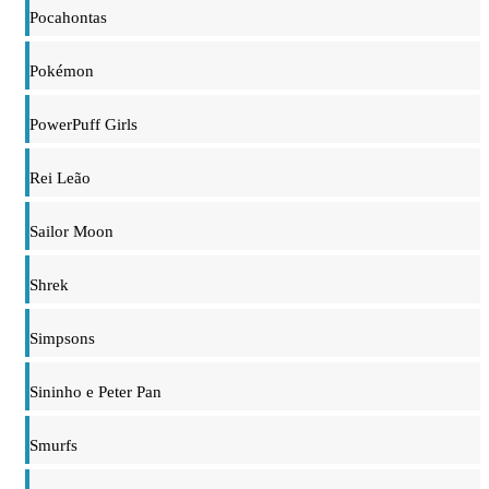
Pocahontas
Pokémon
PowerPuff Girls
Rei Leão
Sailor Moon
Shrek
Simpsons
Sininho e Peter Pan
Smurfs