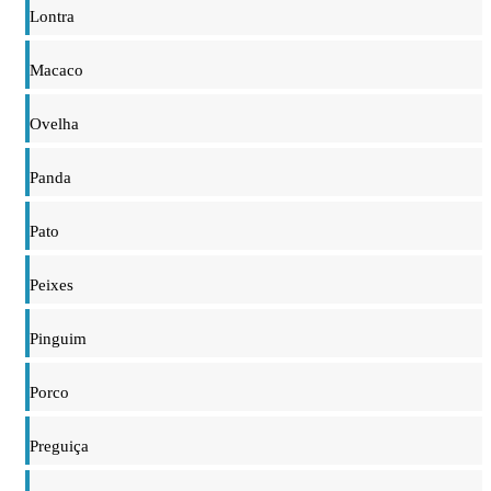
Lontra
Macaco
Ovelha
Panda
Pato
Peixes
Pinguim
Porco
Preguiça