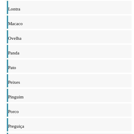
Lontra
Macaco
Ovelha
Panda
Pato
Peixes
Pinguim
Porco
Preguiça