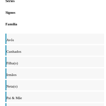
Séries
Signos
Família
Avós
Cunhados
Filha(o)
Irmãos
Neta(o)
Pai & Mãe