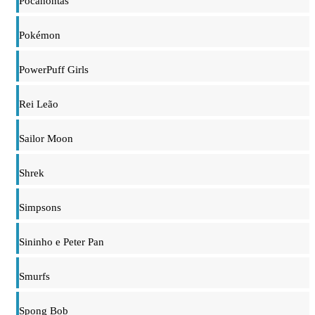
Pocahontas
Pokémon
PowerPuff Girls
Rei Leão
Sailor Moon
Shrek
Simpsons
Sininho e Peter Pan
Smurfs
Spong Bob