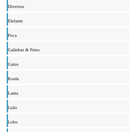
Diversos
Elefante
Foca
Galinhas & Patos
Gatos
Koala
Lama
Leão
Lobo