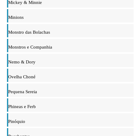
Mickey & Minnie
Minions
Monstro das Bolachas
Monstros e Companhia
Nemo & Dory
Ovelha Choné
Pequena Sereia
Phineas e Ferb
Pinóquio