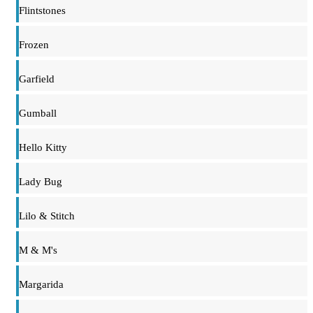
Flintstones
Frozen
Garfield
Gumball
Hello Kitty
Lady Bug
Lilo & Stitch
M & M's
Margarida