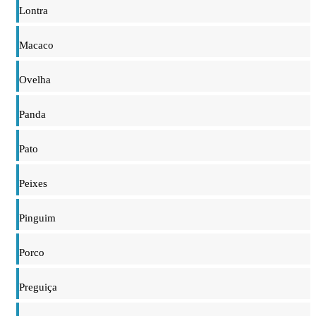
Lontra
Macaco
Ovelha
Panda
Pato
Peixes
Pinguim
Porco
Preguiça