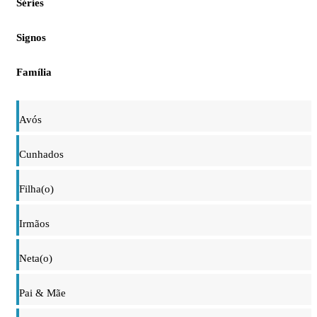
Séries
Signos
Família
Avós
Cunhados
Filha(o)
Irmãos
Neta(o)
Pai & Mãe