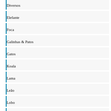
Diversos
Elefante
Foca
Galinhas & Patos
Gatos
Koala
Lama
Leão
Lobo