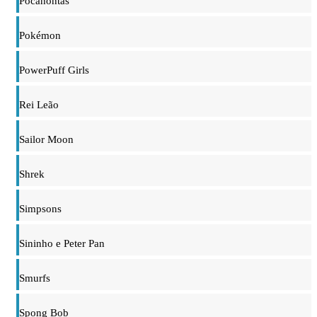
Pocahontas
Pokémon
PowerPuff Girls
Rei Leão
Sailor Moon
Shrek
Simpsons
Sininho e Peter Pan
Smurfs
Spong Bob