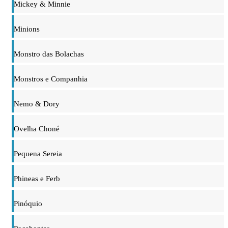
Mickey & Minnie
Minions
Monstro das Bolachas
Monstros e Companhia
Nemo & Dory
Ovelha Choné
Pequena Sereia
Phineas e Ferb
Pinóquio