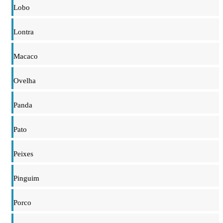
Lobo
Lontra
Macaco
Ovelha
Panda
Pato
Peixes
Pinguim
Porco