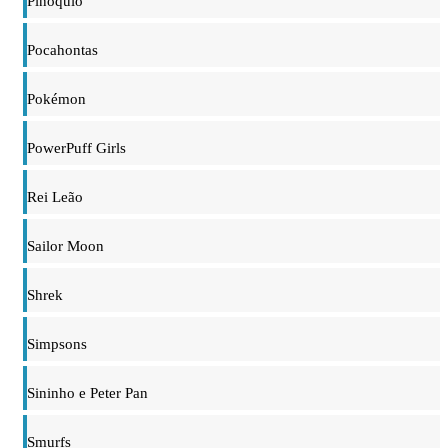
Pinóquio
Pocahontas
Pokémon
PowerPuff Girls
Rei Leão
Sailor Moon
Shrek
Simpsons
Sininho e Peter Pan
Smurfs