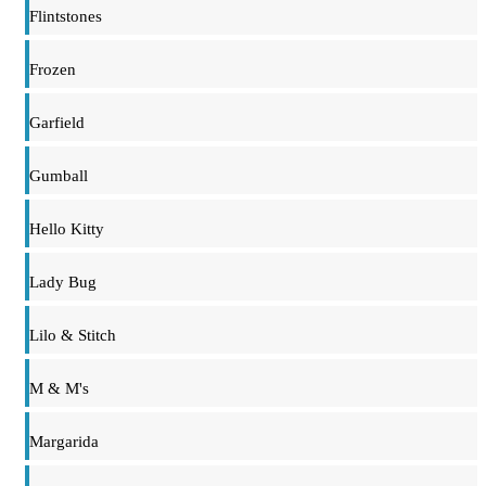
Flintstones
Frozen
Garfield
Gumball
Hello Kitty
Lady Bug
Lilo & Stitch
M & M's
Margarida