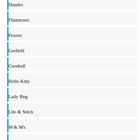
Dumbo
Flintstones
Frozen
Garfield
Gumball
Hello Kitty
Lady Bug
Lilo & Stitch
M & M's