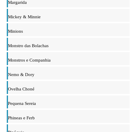
Margarida
Mickey & Minnie
Minions
Monstro das Bolachas
Monstros e Companhia
Nemo & Dory
Ovelha Choné
Pequena Sereia
Phineas e Ferb