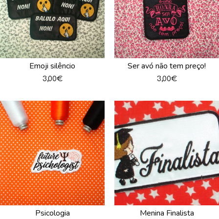
Emoji silêncio
Ser avó não tem preço!
3,00
€
3,00
€
Psicologia
Menina Finalista