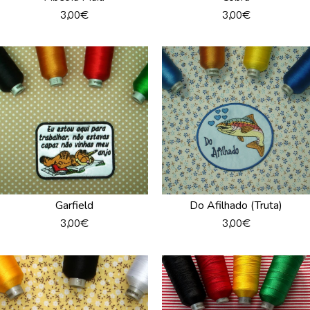
3,00
€
3,00
€
Garfield
Do Afilhado (Truta)
3,00
€
3,00
€