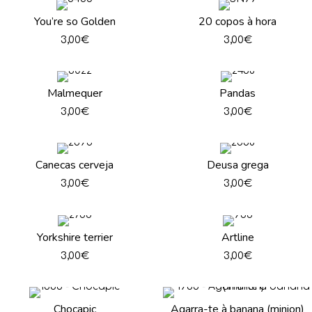
You’re so Golden
20 copos à hora
3,00
€
3,00
€
Malmequer
Pandas
3,00
€
3,00
€
Canecas cerveja
Deusa grega
3,00
€
3,00
€
Yorkshire terrier
Artline
3,00
€
3,00
€
Chocapic
Agarra-te à banana (minion)