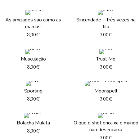
As amizades são como as
Sinceridade – Três vezes na
mamas!
fila
3,00
€
3,00
€
Musculação
Trust Me
3,00
€
3,00
€
Sporting
Moonspell
3,00
€
3,00
€
Bolacha Mulata
O que o shot encaixa o mundo
não desencaixa
3,00
€
3,00
€