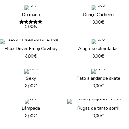
Do mano
Ouriço Cacheiro
3,00
€
Avaliação
3,00
€
5.00
de 5
Hilux Driver Emoji Cowboy
Aluga-se almofadas
3,00
€
3,00
€
Sexy
Pato a andar de skate
3,00
€
3,00
€
Lâmpada
Rugas de tanto sorrir
3,00
€
3,00
€