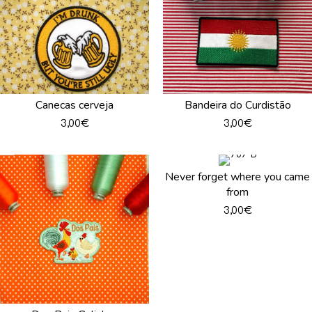
Canecas cerveja
Bandeira do Curdistão
3,00
€
3,00
€
Never forget where you came
from
3,00
€