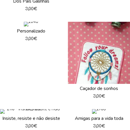
Dos Pais Galinhas
3,00
€
Personalizado
3,00
€
Caçador de sonhos
3,00
€
Insiste, resiste e não desiste
Amigas para a vida toda
3,00
€
3,00
€