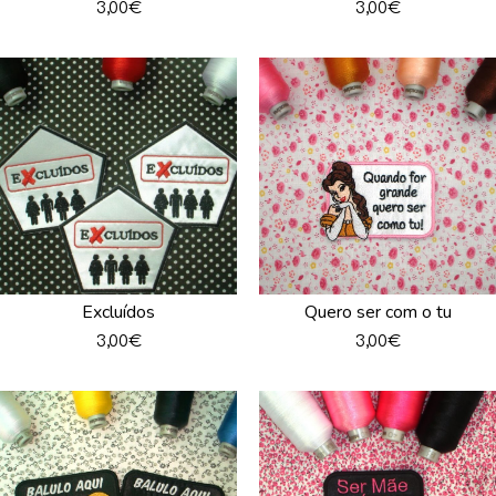
3,00
€
3,00
€
Excluídos
Quero ser com o tu
3,00
€
3,00
€