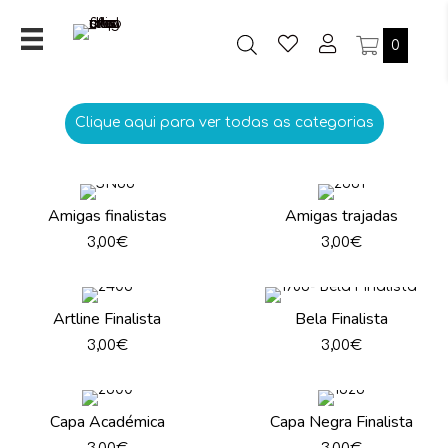
0
Clique aqui para ver todas as categorias
Amigas finalistas
Amigas trajadas
3,00
€
3,00
€
Artline Finalista
Bela Finalista
3,00
€
3,00
€
Capa Académica
Capa Negra Finalista