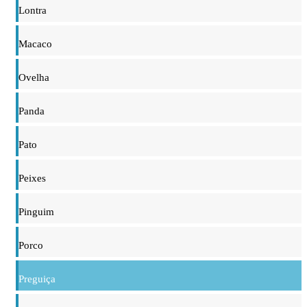
Lontra
Macaco
Ovelha
Panda
Pato
Peixes
Pinguim
Porco
Preguiça