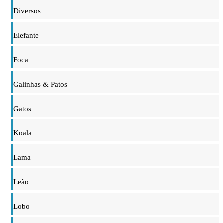
Diversos
Elefante
Foca
Galinhas & Patos
Gatos
Koala
Lama
Leão
Lobo