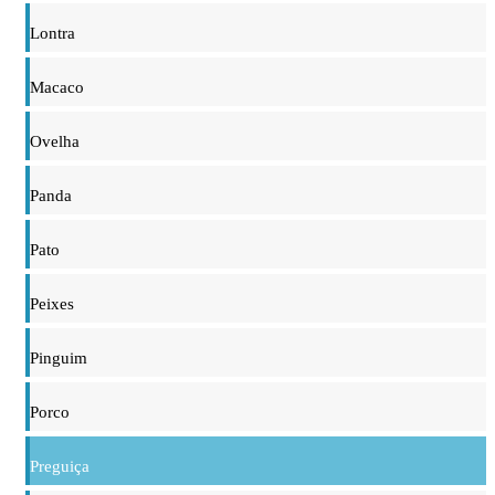
Lontra
Macaco
Ovelha
Panda
Pato
Peixes
Pinguim
Porco
Preguiça