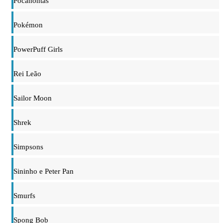
Pocahontas
Pokémon
PowerPuff Girls
Rei Leão
Sailor Moon
Shrek
Simpsons
Sininho e Peter Pan
Smurfs
Spong Bob