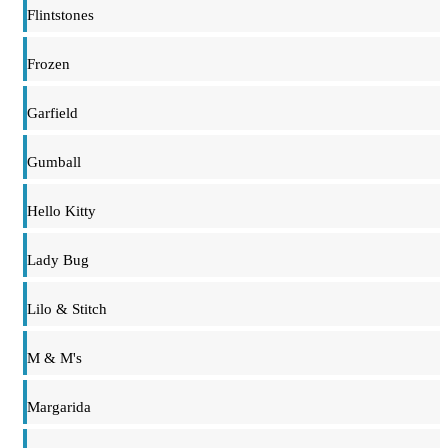
Flintstones
Frozen
Garfield
Gumball
Hello Kitty
Lady Bug
Lilo & Stitch
M & M's
Margarida