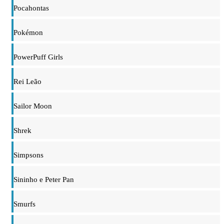
Pocahontas
Pokémon
PowerPuff Girls
Rei Leão
Sailor Moon
Shrek
Simpsons
Sininho e Peter Pan
Smurfs