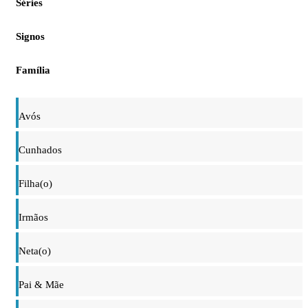
Séries
Signos
Família
Avós
Cunhados
Filha(o)
Irmãos
Neta(o)
Pai & Mãe