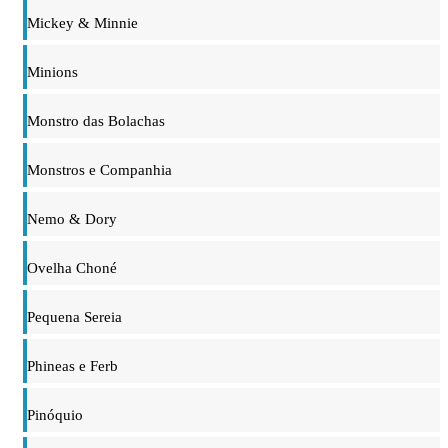
Mickey & Minnie
Minions
Monstro das Bolachas
Monstros e Companhia
Nemo & Dory
Ovelha Choné
Pequena Sereia
Phineas e Ferb
Pinóquio