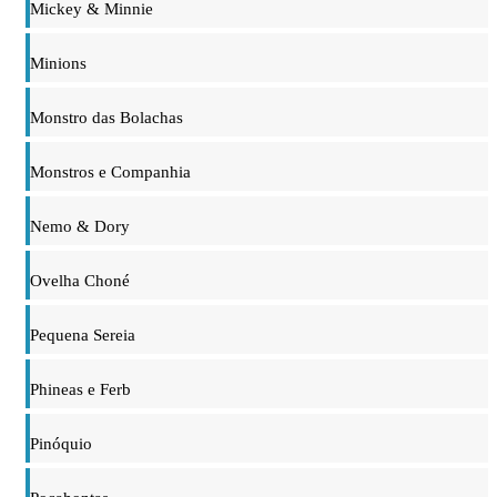
Mickey & Minnie
Minions
Monstro das Bolachas
Monstros e Companhia
Nemo & Dory
Ovelha Choné
Pequena Sereia
Phineas e Ferb
Pinóquio