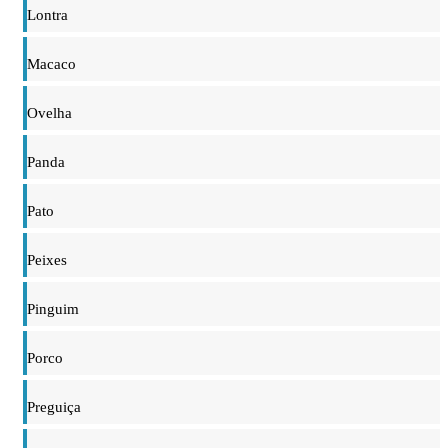
Lontra
Macaco
Ovelha
Panda
Pato
Peixes
Pinguim
Porco
Preguiça