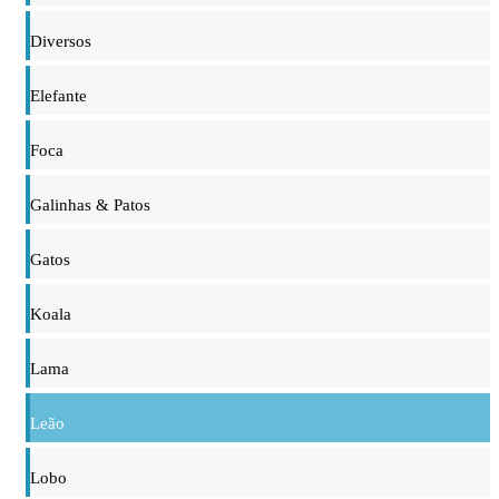
Diversos
Elefante
Foca
Galinhas & Patos
Gatos
Koala
Lama
Leão
Lobo