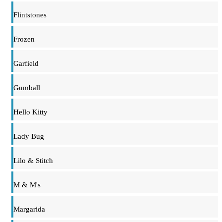
Flintstones
Frozen
Garfield
Gumball
Hello Kitty
Lady Bug
Lilo & Stitch
M & M's
Margarida