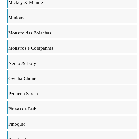
Mickey & Minnie
Minions
Monstro das Bolachas
Monstros e Companhia
Nemo & Dory
Ovelha Choné
Pequena Sereia
Phineas e Ferb
Pinóquio