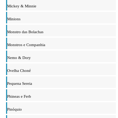
Mickey & Minnie
Minions
Monstro das Bolachas
Monstros e Companhia
Nemo & Dory
Ovelha Choné
Pequena Sereia
Phineas e Ferb
Pinóquio