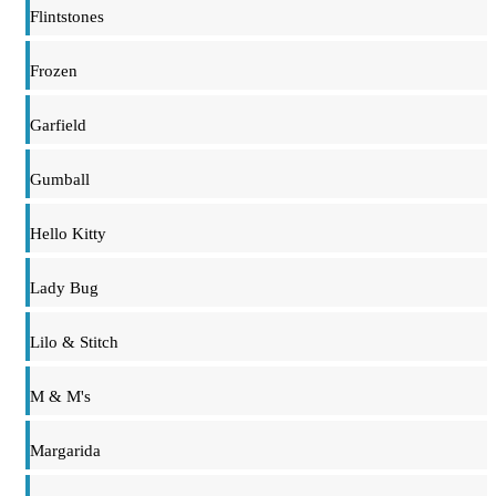
Flintstones
Frozen
Garfield
Gumball
Hello Kitty
Lady Bug
Lilo & Stitch
M & M's
Margarida