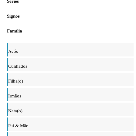
Séries
Signos
Família
Avós
Cunhados
Filha(o)
Irmãos
Neta(o)
Pai & Mãe