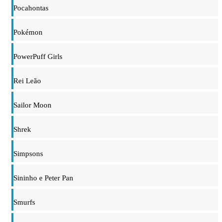
Pocahontas
Pokémon
PowerPuff Girls
Rei Leão
Sailor Moon
Shrek
Simpsons
Sininho e Peter Pan
Smurfs