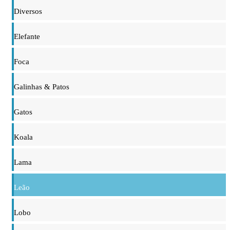
Diversos
Elefante
Foca
Galinhas & Patos
Gatos
Koala
Lama
Leão
Lobo