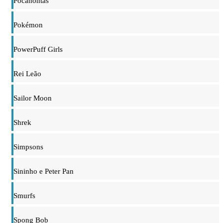
Pocahontas
Pokémon
PowerPuff Girls
Rei Leão
Sailor Moon
Shrek
Simpsons
Sininho e Peter Pan
Smurfs
Spong Bob