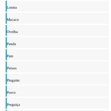
Lontra
Macaco
Ovelha
Panda
Pato
Peixes
Pinguim
Porco
Preguiça