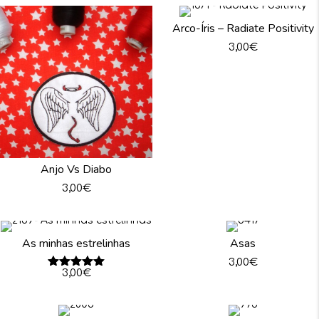
Arco-Íris – Radiate Positivity
3,00
€
Anjo Vs Diabo
3,00
€
As minhas estrelinhas
Asas
3,00
€
Avaliação
3,00
€
5.00
de 5