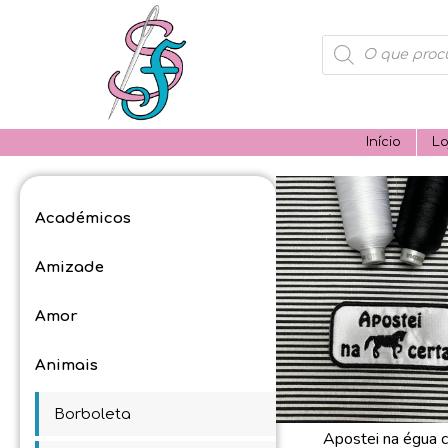
Products
search
Início
Lo
Académicos
Amizade
Amor
Animais
Borboleta
Apostei na égua c