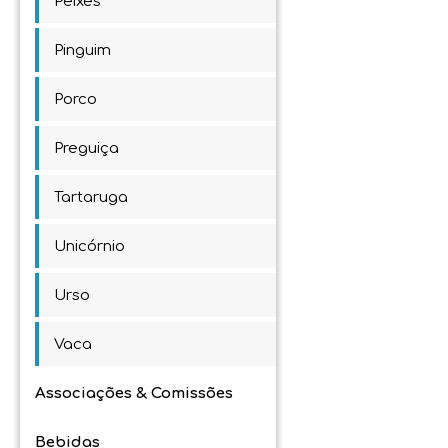
Peixes
Pinguim
Porco
Preguiça
Tartaruga
Unicórnio
Urso
Vaca
Associações & Comissões
Bebidas