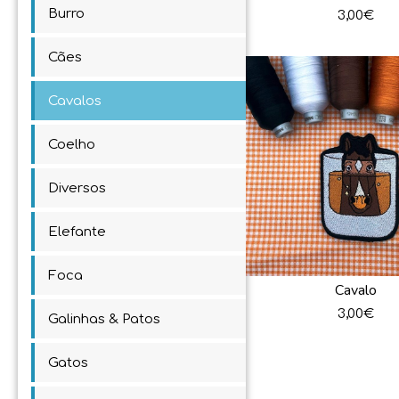
Burro
3,00
€
Cães
Cavalos
Coelho
Diversos
Elefante
Foca
Cavalo
3,00
€
Galinhas & Patos
Gatos