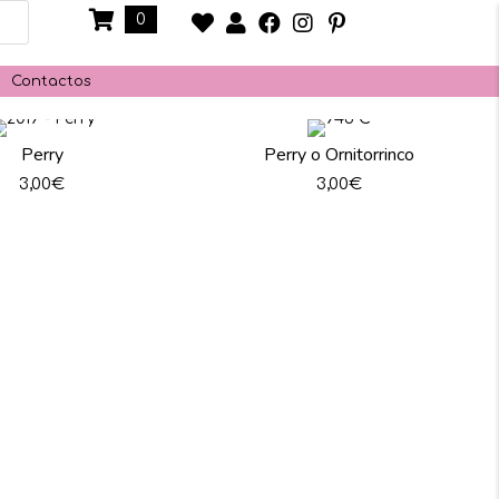
0
Contactos
Perry
Perry o Ornitorrinco
3,00
€
3,00
€