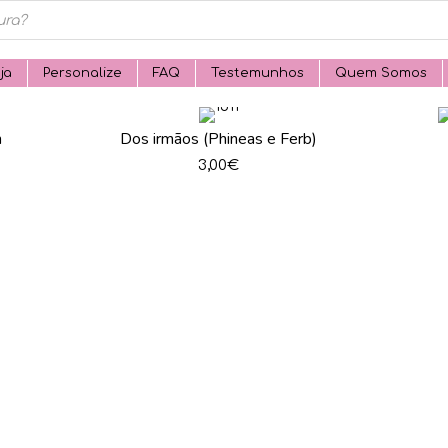
ja
Personalize
FAQ
Testemunhos
Quem Somos
n
Dos irmãos (Phineas e Ferb)
3,00
€