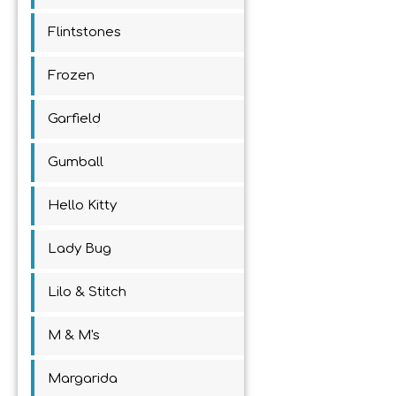
Flintstones
Frozen
Garfield
Gumball
Hello Kitty
Lady Bug
Lilo & Stitch
M & M's
Margarida