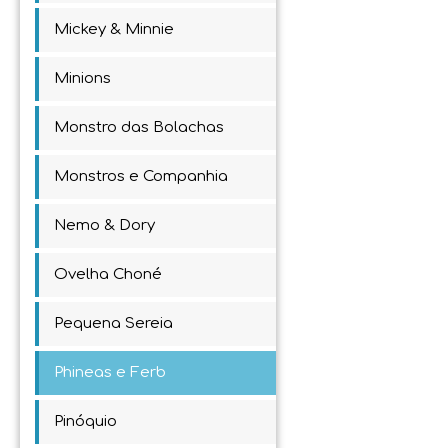
Mickey & Minnie
Minions
Monstro das Bolachas
Monstros e Companhia
Nemo & Dory
Ovelha Choné
Pequena Sereia
Phineas e Ferb
Pinóquio