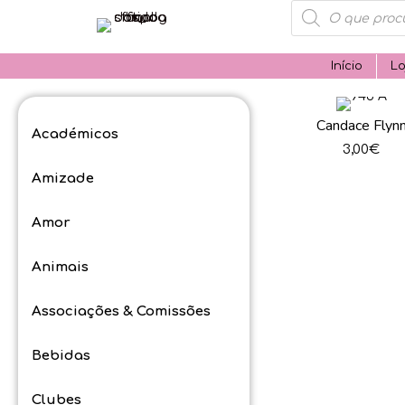
Products
search
Início
Lo
Candace Flyn
Académicos
3,00
€
Amizade
Amor
Animais
Associações & Comissões
Bebidas
Clubes