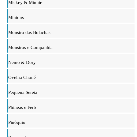
Mickey & Minnie
Minions
Monstro das Bolachas
Monstros e Companhia
Nemo & Dory
Ovelha Choné
Pequena Sereia
Phineas e Ferb
Pinóquio