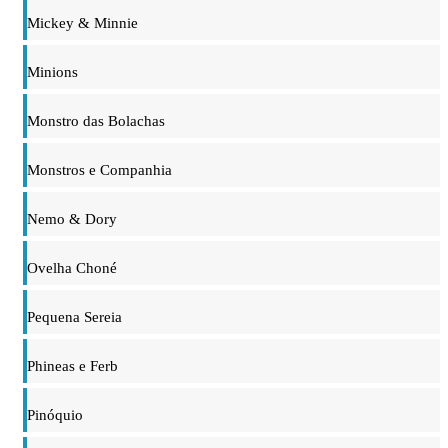
Mickey & Minnie
Minions
Monstro das Bolachas
Monstros e Companhia
Nemo & Dory
Ovelha Choné
Pequena Sereia
Phineas e Ferb
Pinóquio