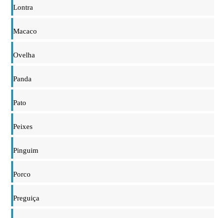
Lontra
Macaco
Ovelha
Panda
Pato
Peixes
Pinguim
Porco
Preguiça