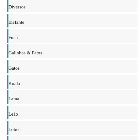
Diversos
Elefante
Foca
Galinhas & Patos
Gatos
Koala
Lama
Leão
Lobo