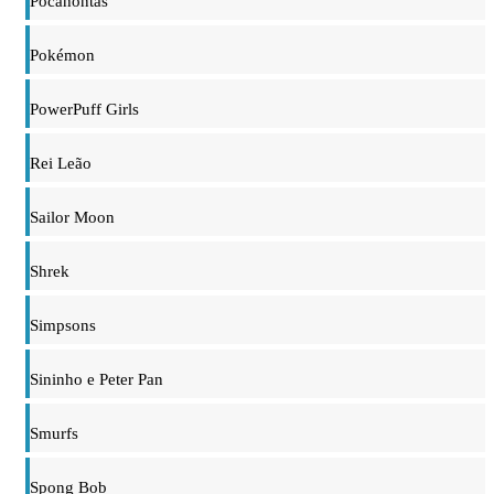
Pocahontas
Pokémon
PowerPuff Girls
Rei Leão
Sailor Moon
Shrek
Simpsons
Sininho e Peter Pan
Smurfs
Spong Bob