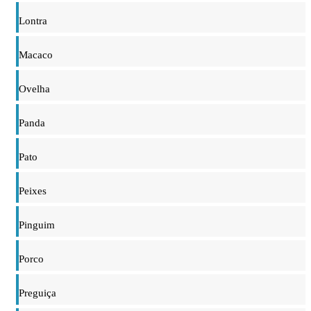
Lontra
Macaco
Ovelha
Panda
Pato
Peixes
Pinguim
Porco
Preguiça