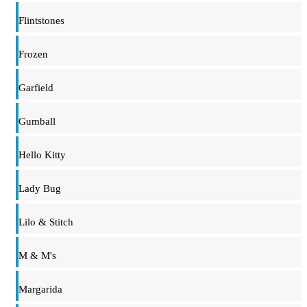
Flintstones
Frozen
Garfield
Gumball
Hello Kitty
Lady Bug
Lilo & Stitch
M & M's
Margarida