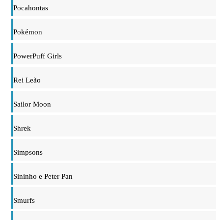
Pocahontas
Pokémon
PowerPuff Girls
Rei Leão
Sailor Moon
Shrek
Simpsons
Sininho e Peter Pan
Smurfs