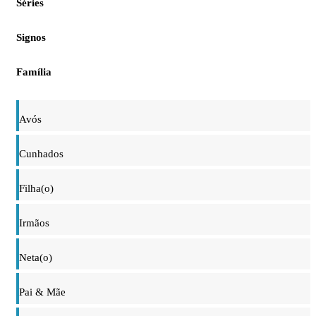
Séries
Signos
Família
Avós
Cunhados
Filha(o)
Irmãos
Neta(o)
Pai & Mãe