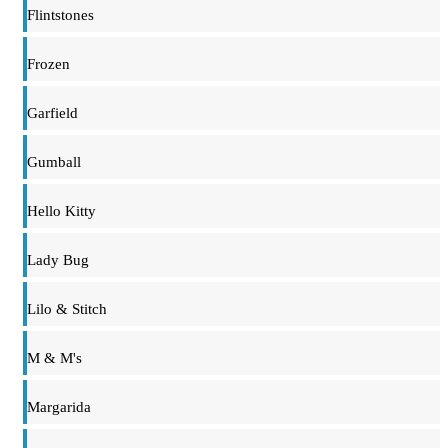
Flintstones
Frozen
Garfield
Gumball
Hello Kitty
Lady Bug
Lilo & Stitch
M & M's
Margarida