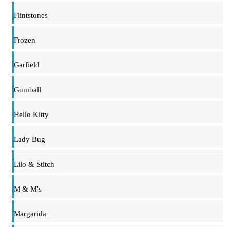
Flintstones
Frozen
Garfield
Gumball
Hello Kitty
Lady Bug
Lilo & Stitch
M & M's
Margarida