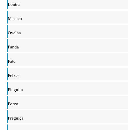
Lontra
Macaco
Ovelha
Panda
Pato
Peixes
Pinguim
Porco
Preguiça