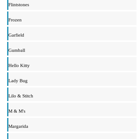
Flintstones
Frozen
Garfield
Gumball
Hello Kitty
Lady Bug
Lilo & Stitch
M & M's
Margarida