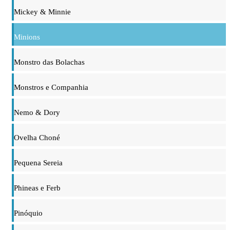
Mickey & Minnie
Minions
Monstro das Bolachas
Monstros e Companhia
Nemo & Dory
Ovelha Choné
Pequena Sereia
Phineas e Ferb
Pinóquio