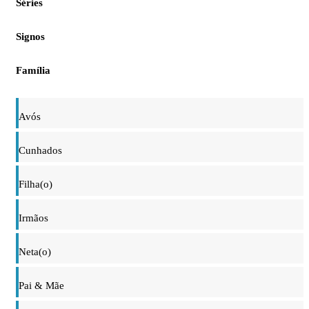
Séries
Signos
Família
Avós
Cunhados
Filha(o)
Irmãos
Neta(o)
Pai & Mãe