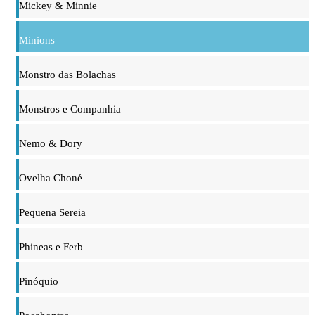
Mickey & Minnie
Minions
Monstro das Bolachas
Monstros e Companhia
Nemo & Dory
Ovelha Choné
Pequena Sereia
Phineas e Ferb
Pinóquio