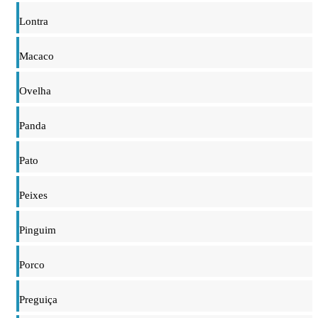
Lontra
Macaco
Ovelha
Panda
Pato
Peixes
Pinguim
Porco
Preguiça