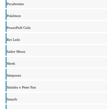
Pocahontas
Pokémon
PowerPuff Girls
Rei Leão
Sailor Moon
Shrek
Simpsons
Sininho e Peter Pan
Smurfs