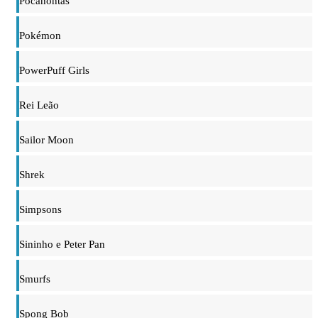
Pocahontas
Pokémon
PowerPuff Girls
Rei Leão
Sailor Moon
Shrek
Simpsons
Sininho e Peter Pan
Smurfs
Spong Bob