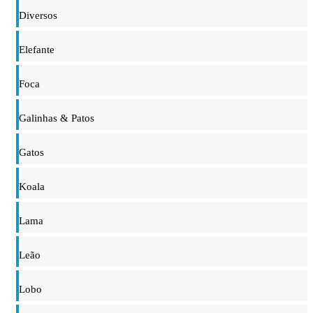
Diversos
Elefante
Foca
Galinhas & Patos
Gatos
Koala
Lama
Leão
Lobo