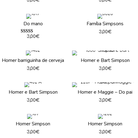
3,00
€
3,00
€
Do mano
Família Simpsons
3,00
€
Avaliação
3,00
€
5.00
de 5
Homer barriguinha de cerveja
Homer e Bart Simpson
3,00
€
3,00
€
Homer e Bart Simpson
Homer e Maggie – Do pai
3,00
€
3,00
€
Homer Simpson
Homer Simpson
3,00
€
3,00
€