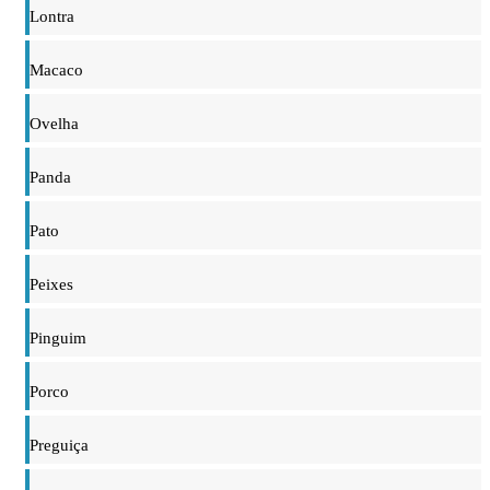
Lontra
Macaco
Ovelha
Panda
Pato
Peixes
Pinguim
Porco
Preguiça