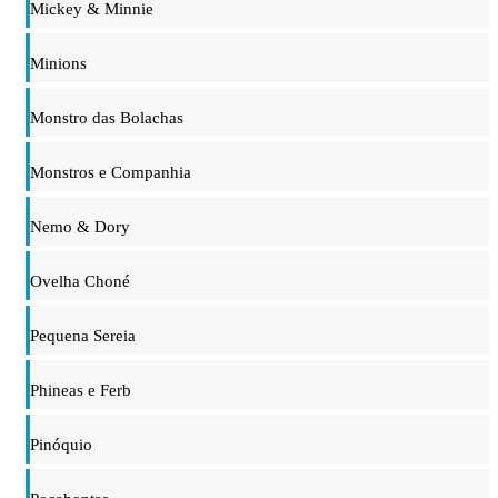
Mickey & Minnie
Minions
Monstro das Bolachas
Monstros e Companhia
Nemo & Dory
Ovelha Choné
Pequena Sereia
Phineas e Ferb
Pinóquio