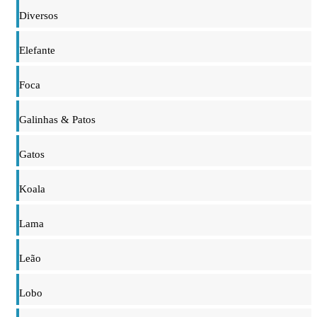
Diversos
Elefante
Foca
Galinhas & Patos
Gatos
Koala
Lama
Leão
Lobo