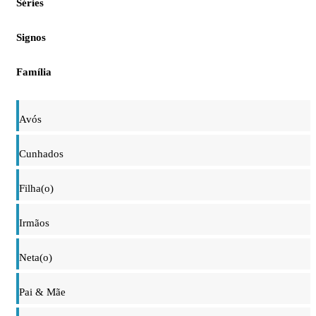
Séries
Signos
Família
Avós
Cunhados
Filha(o)
Irmãos
Neta(o)
Pai & Mãe