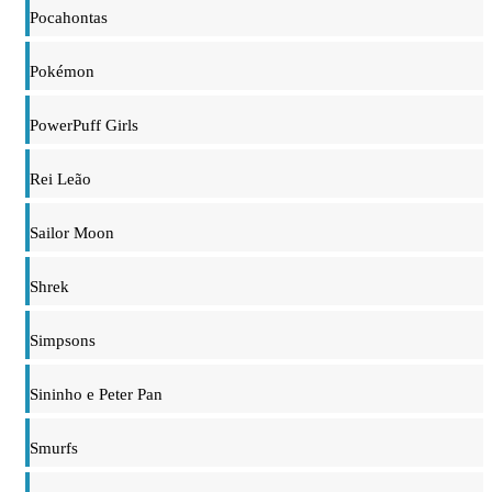
Pocahontas
Pokémon
PowerPuff Girls
Rei Leão
Sailor Moon
Shrek
Simpsons
Sininho e Peter Pan
Smurfs