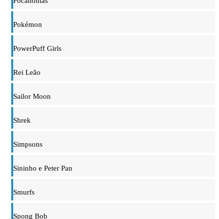
Pocahontas
Pokémon
PowerPuff Girls
Rei Leão
Sailor Moon
Shrek
Simpsons
Sininho e Peter Pan
Smurfs
Spong Bob