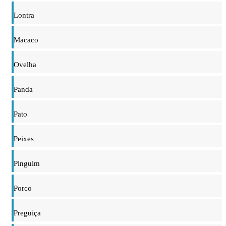
Lontra
Macaco
Ovelha
Panda
Pato
Peixes
Pinguim
Porco
Preguiça