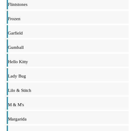
Flintstones
Frozen
Garfield
Gumball
Hello Kitty
Lady Bug
Lilo & Stitch
M & M's
Margarida