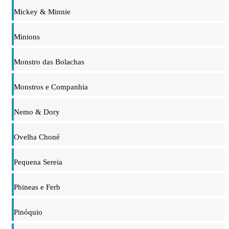
Mickey & Minnie
Minions
Monstro das Bolachas
Monstros e Companhia
Nemo & Dory
Ovelha Choné
Pequena Sereia
Phineas e Ferb
Pinóquio