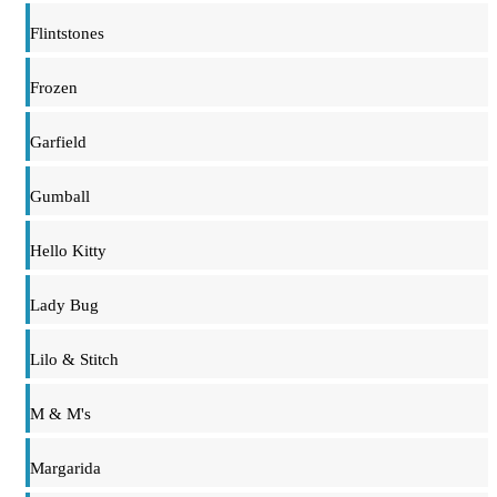
Flintstones
Frozen
Garfield
Gumball
Hello Kitty
Lady Bug
Lilo & Stitch
M & M's
Margarida