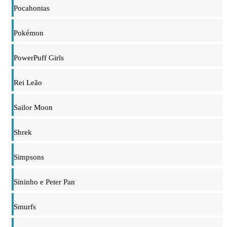
Pocahontas
Pokémon
PowerPuff Girls
Rei Leão
Sailor Moon
Shrek
Simpsons
Sininho e Peter Pan
Smurfs