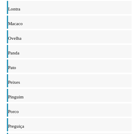
Lontra
Macaco
Ovelha
Panda
Pato
Peixes
Pinguim
Porco
Preguiça