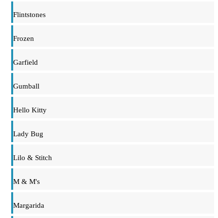
Flintstones
Frozen
Garfield
Gumball
Hello Kitty
Lady Bug
Lilo & Stitch
M & M's
Margarida