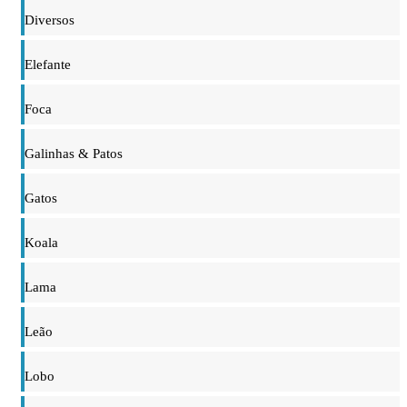
Diversos
Elefante
Foca
Galinhas & Patos
Gatos
Koala
Lama
Leão
Lobo