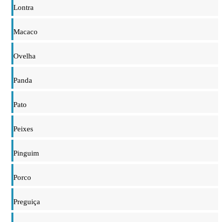
Lontra
Macaco
Ovelha
Panda
Pato
Peixes
Pinguim
Porco
Preguiça