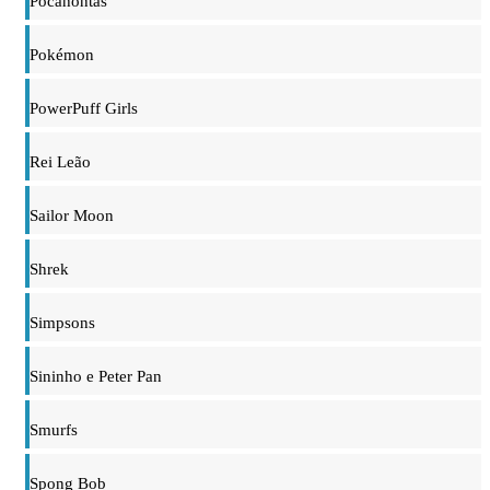
Pocahontas
Pokémon
PowerPuff Girls
Rei Leão
Sailor Moon
Shrek
Simpsons
Sininho e Peter Pan
Smurfs
Spong Bob