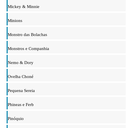
Mickey & Minnie
Minions
Monstro das Bolachas
Monstros e Companhia
Nemo & Dory
Ovelha Choné
Pequena Sereia
Phineas e Ferb
Pinóquio