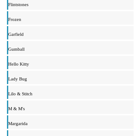
Flintstones
Frozen
Garfield
Gumball
Hello Kitty
Lady Bug
Lilo & Stitch
M & M's
Margarida