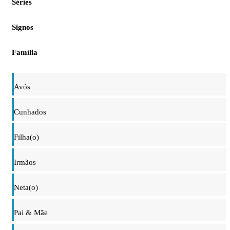
Séries
Signos
Família
Avós
Cunhados
Filha(o)
Irmãos
Neta(o)
Pai & Mãe