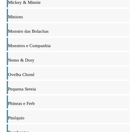
Mickey & Minnie
Minions
Monstro das Bolachas
Monstros e Companhia
Nemo & Dory
Ovelha Choné
Pequena Sereia
Phineas e Ferb
Pinóquio