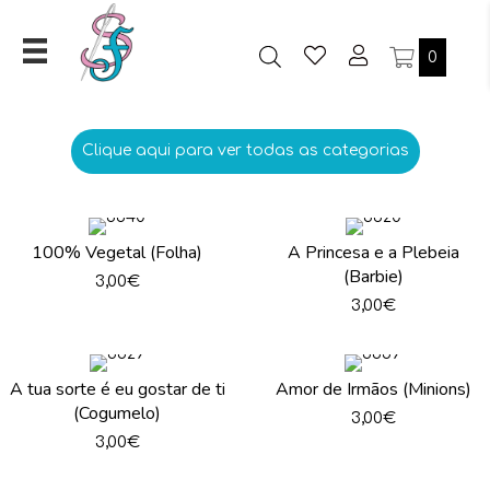
0
Clique aqui para ver todas as categorias
100% Vegetal (Folha)
A Princesa e a Plebeia
(Barbie)
3,00
€
3,00
€
A tua sorte é eu gostar de ti
Amor de Irmãos (Minions)
(Cogumelo)
3,00
€
3,00
€