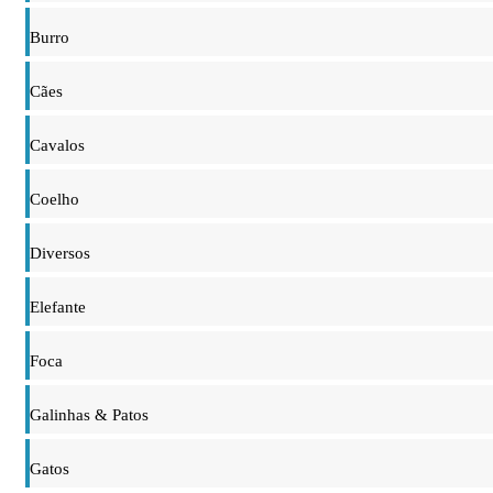
Burro
Cães
Cavalos
Coelho
Diversos
Elefante
Foca
Galinhas & Patos
Gatos