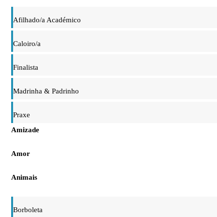
Afilhado/a Académico
Caloiro/a
Finalista
Madrinha & Padrinho
Praxe
Amizade
Amor
Animais
Borboleta