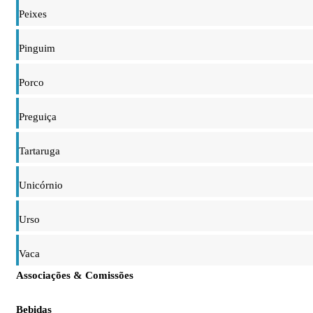
Peixes
Pinguim
Porco
Preguiça
Tartaruga
Unicórnio
Urso
Vaca
Associações & Comissões
Bebidas