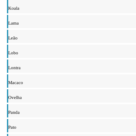
Koala
Lama
Leão
Lobo
Lontra
Macaco
Ovelha
Panda
Pato