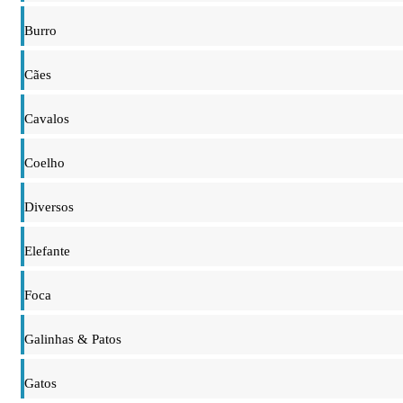
Burro
Cães
Cavalos
Coelho
Diversos
Elefante
Foca
Galinhas & Patos
Gatos