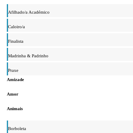
Afilhado/a Académico
Caloiro/a
Finalista
Madrinha & Padrinho
Praxe
Amizade
Amor
Animais
Borboleta