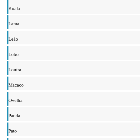
Koala
Lama
Leão
Lobo
Lontra
Macaco
Ovelha
Panda
Pato