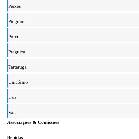
Peixes
Pinguim
Porco
Preguiça
Tartaruga
Unicórnio
Urso
Vaca
Associações & Comissões
Bebidas