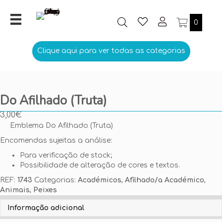
0
Clique aqui para ver todas as categorias
Do Afilhado (Truta)
3,00
€
Emblema Do Afilhado (Truta)
Encomendas sujeitas a análise:
Para verificação de stock;
Possibilidade de alteração de cores e textos.
REF:
1743
Categorias:
Académicos
,
Afilhado/a Académico
,
Animais
,
Peixes
Personalize aqui o seu Emblema
Informação adicional