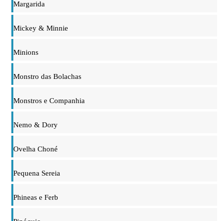
Margarida
Mickey & Minnie
Minions
Monstro das Bolachas
Monstros e Companhia
Nemo & Dory
Ovelha Choné
Pequena Sereia
Phineas e Ferb