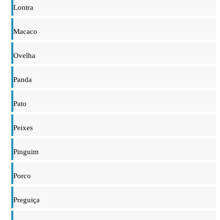
Lontra
Macaco
Ovelha
Panda
Pato
Peixes
Pinguim
Porco
Preguiça