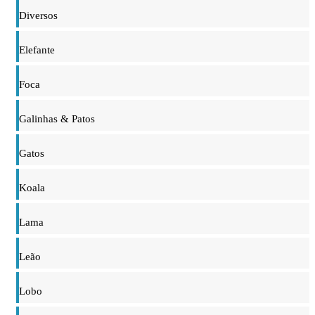
Diversos
Elefante
Foca
Galinhas & Patos
Gatos
Koala
Lama
Leão
Lobo