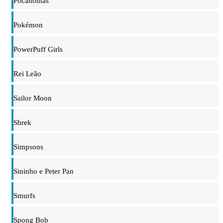
Pocahontas
Pokémon
PowerPuff Girls
Rei Leão
Sailor Moon
Shrek
Simpsons
Sininho e Peter Pan
Smurfs
Spong Bob