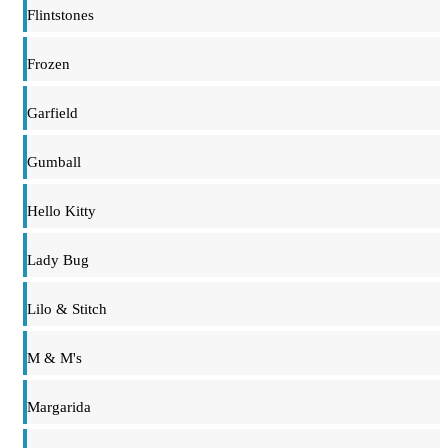
Flintstones
Frozen
Garfield
Gumball
Hello Kitty
Lady Bug
Lilo & Stitch
M & M's
Margarida