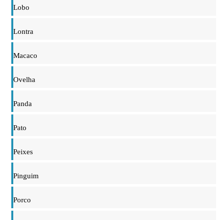
Lobo
Lontra
Macaco
Ovelha
Panda
Pato
Peixes
Pinguim
Porco