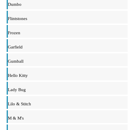
Dumbo
Flintstones
Frozen
Garfield
Gumball
Hello Kitty
Lady Bug
Lilo & Stitch
M & M's