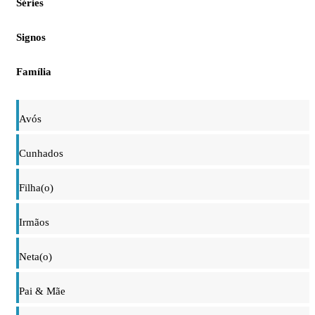
Séries
Signos
Família
Avós
Cunhados
Filha(o)
Irmãos
Neta(o)
Pai & Mãe