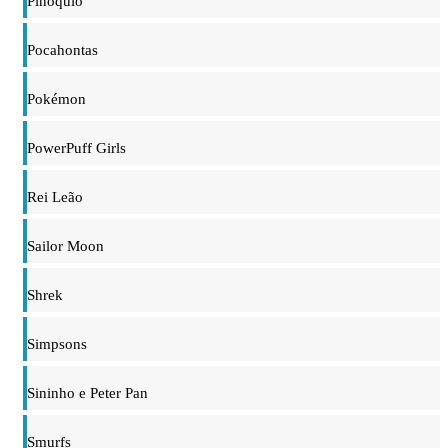
Pinóquio
Pocahontas
Pokémon
PowerPuff Girls
Rei Leão
Sailor Moon
Shrek
Simpsons
Sininho e Peter Pan
Smurfs