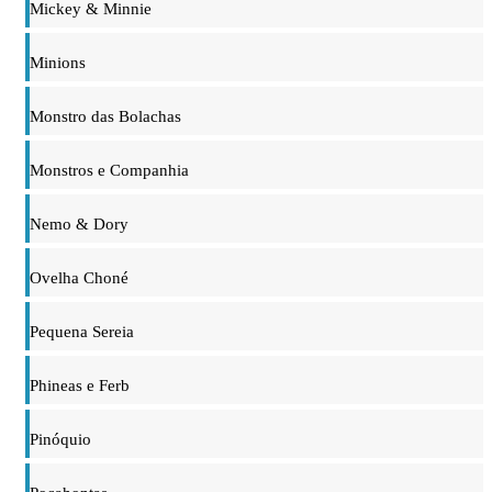
Mickey & Minnie
Minions
Monstro das Bolachas
Monstros e Companhia
Nemo & Dory
Ovelha Choné
Pequena Sereia
Phineas e Ferb
Pinóquio