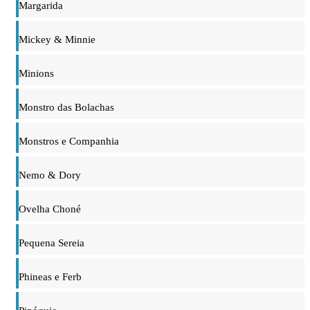
Margarida
Mickey & Minnie
Minions
Monstro das Bolachas
Monstros e Companhia
Nemo & Dory
Ovelha Choné
Pequena Sereia
Phineas e Ferb