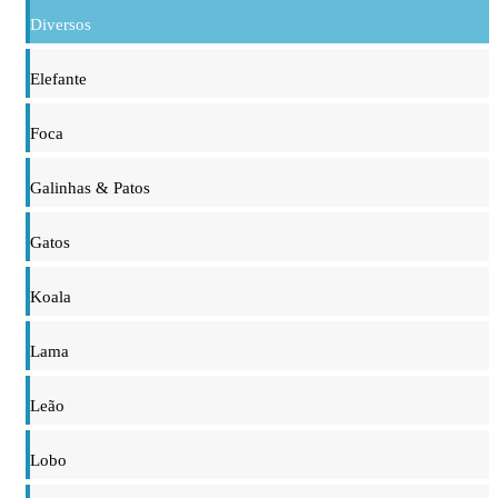
Diversos
Elefante
Foca
Galinhas & Patos
Gatos
Koala
Lama
Leão
Lobo