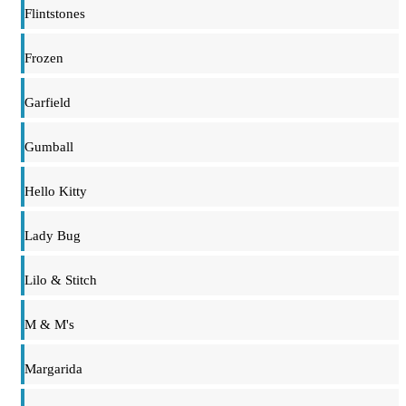
Flintstones
Frozen
Garfield
Gumball
Hello Kitty
Lady Bug
Lilo & Stitch
M & M's
Margarida