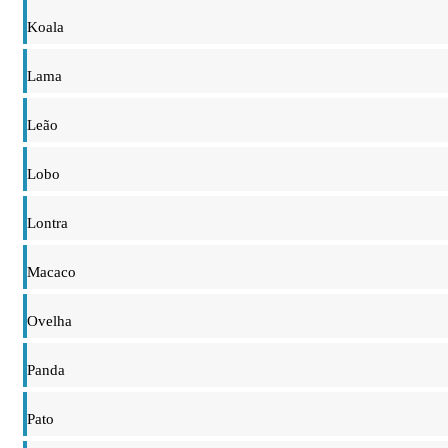
Koala
Lama
Leão
Lobo
Lontra
Macaco
Ovelha
Panda
Pato