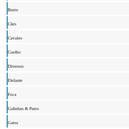
Burro
Cães
Cavalos
Coelho
Diversos
Elefante
Foca
Galinhas & Patos
Gatos