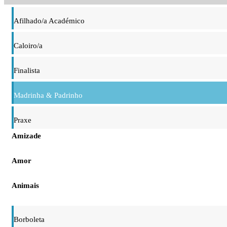
Afilhado/a Académico
Caloiro/a
Finalista
Madrinha & Padrinho
Praxe
Amizade
Amor
Animais
Borboleta