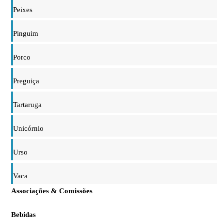
Peixes
Pinguim
Porco
Preguiça
Tartaruga
Unicórnio
Urso
Vaca
Associações & Comissões
Bebidas