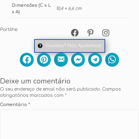
Dimensões (C x L
10,4 × 6,6 cm
x A)
Partilhe:
Dúvidas? Nós Ajudamos!
Deixe um comentário
O seu endereço de email não será publicado.
Campos
obrigatórios marcados com
*
Comentário
*