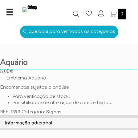
0
Clique aqui para ver todas as categorias
Aquário
3,00
€
Emblema Aquário
Encomendas sujeitas a análise:
Para verificação de stock;
Possibilidade de alteração de cores e textos.
REF:
1393
Categoria:
Signos
Personalize aqui o seu Emblema
Informação adicional