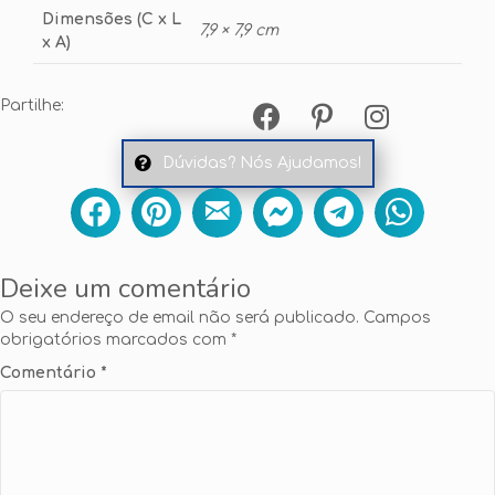
Dimensões (C x L
7,9 × 7,9 cm
x A)
Partilhe:
Dúvidas? Nós Ajudamos!
Deixe um comentário
O seu endereço de email não será publicado.
Campos
obrigatórios marcados com
*
Comentário
*