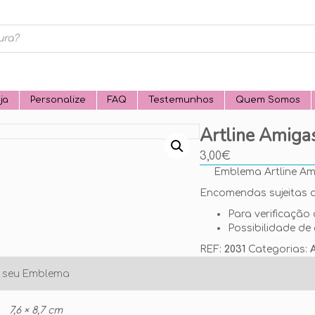
ja
Personalize
FAQ
Testemunhos
Quem Somos
Artline Amiga
3,00
€
Emblema Artline A
Encomendas sujeitas a
Para verificação 
Possibilidade de 
REF:
2031
Categorias:
o seu Emblema
7,6 × 8,7 cm