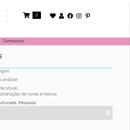
0
Contactos
s
migas
 análise:
de stock;
alteração de cores e textos.
Amizade
,
Pessoas