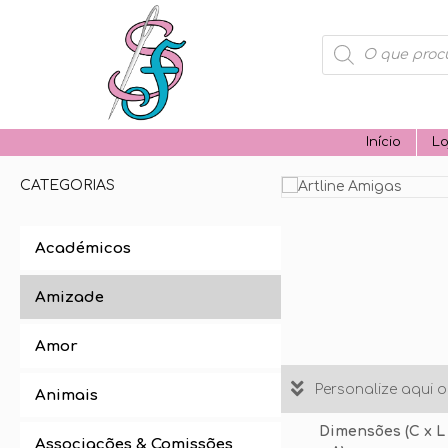
Products
search
Início
Lo
CATEGORIAS
Académicos
Amizade
Amor
Personalize aqui 
Animais
Dimensões (C x L
Associações & Comissões