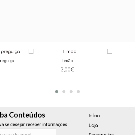
Limão
Unicór
3,00
€
3,00
ba Conteúdos
Início
va se desejar receber informações
Loja