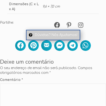
Dimensões (C x L
9,6 × 7,0 cm
x A)
Partilhe:
Dúvidas? Nós Ajudamos!
Deixe um comentário
O seu endereço de email não será publicado.
Campos
obrigatórios marcados com
*
Comentário
*