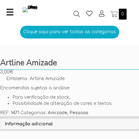
0
Clique aqui para ver todas as categorias
Artline Amizade
3,00
€
Emblema Artline Amizade
Encomendas sujeitas a análise:
Para verificação de stock;
Possibilidade de alteração de cores e textos.
REF:
1471
Categorias:
Amizade
,
Pessoas
Personalize aqui o seu Emblema
Informação adicional