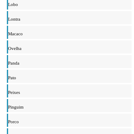
Lobo
Lontra
Macaco
Ovelha
Panda
Pato
Peixes
Pinguim
Porco