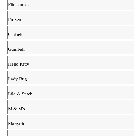
Flintstones
Frozen
Garfield
Gumball
Hello Kitty
Lady Bug
Lilo & Stitch
M & M's
Margarida