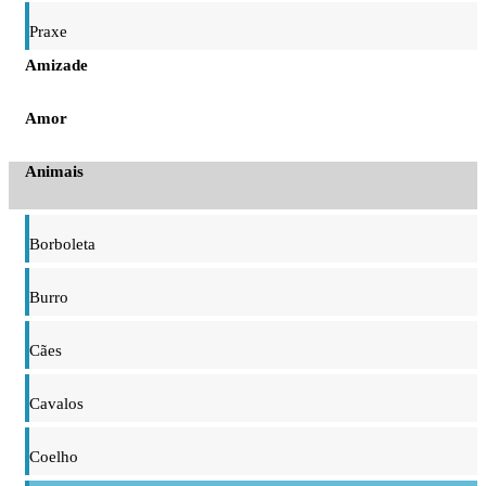
Praxe
Amizade
Amor
Animais
Borboleta
Burro
Cães
Cavalos
Coelho