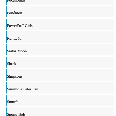
Pocahontas
Pokémon
PowerPuff Girls
Rei Leão
Sailor Moon
Shrek
Simpsons
Sininho e Peter Pan
Smurfs
Spong Bob