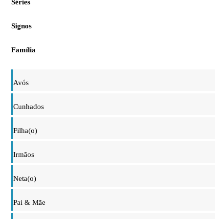
Séries
Signos
Família
Avós
Cunhados
Filha(o)
Irmãos
Neta(o)
Pai & Mãe