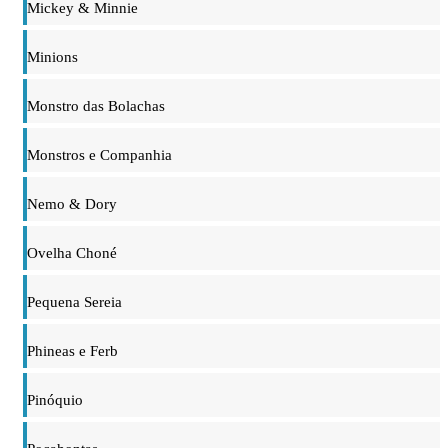
Mickey & Minnie
Minions
Monstro das Bolachas
Monstros e Companhia
Nemo & Dory
Ovelha Choné
Pequena Sereia
Phineas e Ferb
Pinóquio