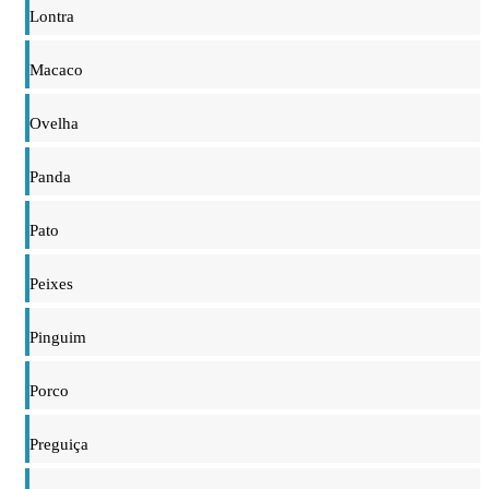
Lontra
Macaco
Ovelha
Panda
Pato
Peixes
Pinguim
Porco
Preguiça