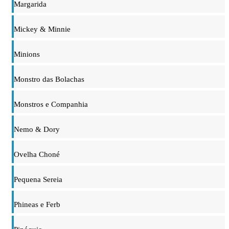
Margarida
Mickey & Minnie
Minions
Monstro das Bolachas
Monstros e Companhia
Nemo & Dory
Ovelha Choné
Pequena Sereia
Phineas e Ferb