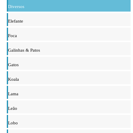
Diversos
Elefante
Foca
Galinhas & Patos
Gatos
Koala
Lama
Leão
Lobo