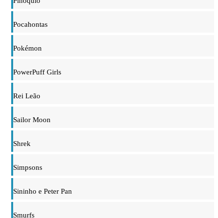
Pinóquio
Pocahontas
Pokémon
PowerPuff Girls
Rei Leão
Sailor Moon
Shrek
Simpsons
Sininho e Peter Pan
Smurfs