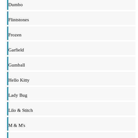
Dumbo
Flintstones
Frozen
Garfield
Gumball
Hello Kitty
Lady Bug
Lilo & Stitch
M & M's