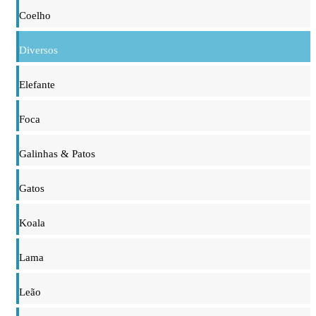
Coelho
Diversos
Elefante
Foca
Galinhas & Patos
Gatos
Koala
Lama
Leão