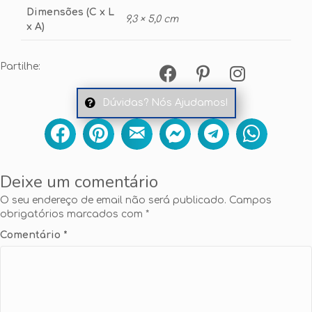
Dimensões (C x L
9,3 × 5,0 cm
x A)
Partilhe:
Dúvidas? Nós Ajudamos!
Deixe um comentário
O seu endereço de email não será publicado.
Campos
obrigatórios marcados com
*
Comentário
*