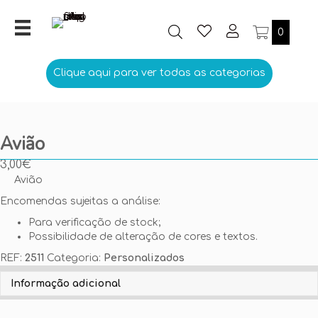
0
Clique aqui para ver todas as categorias
Avião
3,00
€
Avião
Encomendas sujeitas a análise:
Para verificação de stock;
Possibilidade de alteração de cores e textos.
REF:
2511
Categoria:
Personalizados
Personalize aqui o seu Emblema
Informação adicional