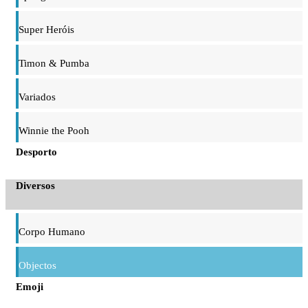
Super Heróis
Timon & Pumba
Variados
Winnie the Pooh
Desporto
Diversos
Corpo Humano
Objectos
Emoji