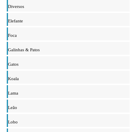
Diversos
Elefante
Foca
Galinhas & Patos
Gatos
Koala
Lama
Leão
Lobo