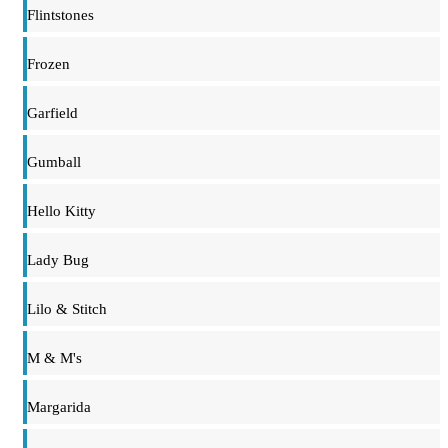
Flintstones
Frozen
Garfield
Gumball
Hello Kitty
Lady Bug
Lilo & Stitch
M & M's
Margarida