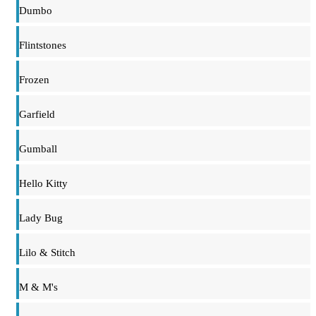
Dumbo
Flintstones
Frozen
Garfield
Gumball
Hello Kitty
Lady Bug
Lilo & Stitch
M & M's