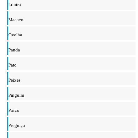
Lontra
Macaco
Ovelha
Panda
Pato
Peixes
Pinguim
Porco
Preguiça