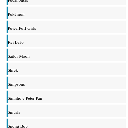
Pocahontas
Pokémon
PowerPuff Girls
Rei Leão
Sailor Moon
Shrek
Simpsons
Sininho e Peter Pan
Smurfs
Spong Bob