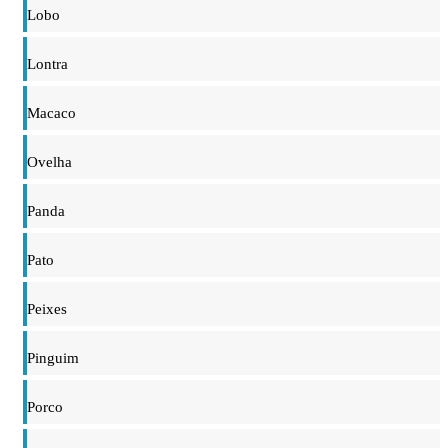
Lobo
Lontra
Macaco
Ovelha
Panda
Pato
Peixes
Pinguim
Porco