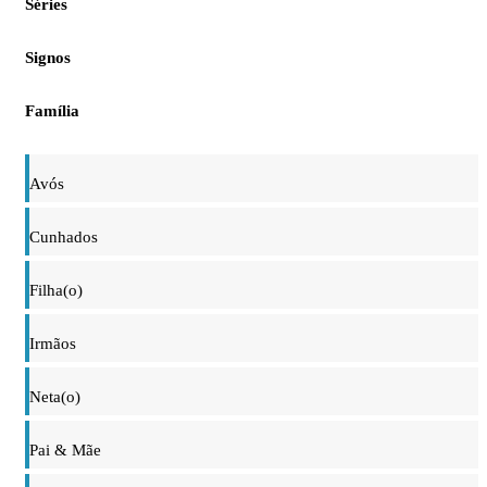
Séries
Signos
Família
Avós
Cunhados
Filha(o)
Irmãos
Neta(o)
Pai & Mãe