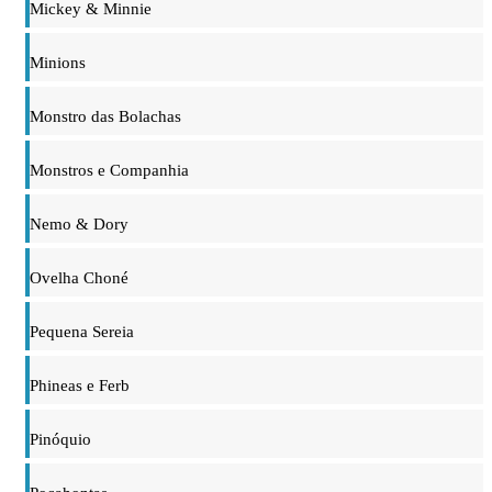
Mickey & Minnie
Minions
Monstro das Bolachas
Monstros e Companhia
Nemo & Dory
Ovelha Choné
Pequena Sereia
Phineas e Ferb
Pinóquio