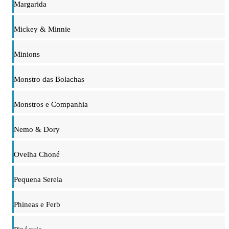
Margarida
Mickey & Minnie
Minions
Monstro das Bolachas
Monstros e Companhia
Nemo & Dory
Ovelha Choné
Pequena Sereia
Phineas e Ferb