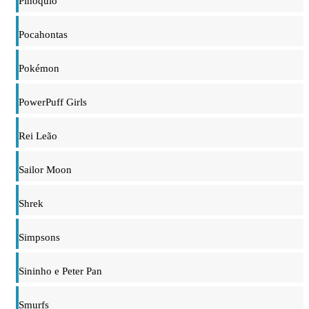
Pinóquio
Pocahontas
Pokémon
PowerPuff Girls
Rei Leão
Sailor Moon
Shrek
Simpsons
Sininho e Peter Pan
Smurfs