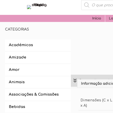
Products
search
Início
Lo
CATEGORIAS
Académicos
Amizade
Amor
Personalize aqui 
Animais
Informação adici
Associações & Comissões
Dimensões (C x L
x A)
Bebidas