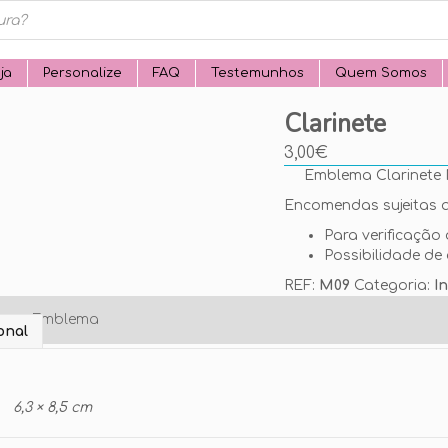
ja
Personalize
FAQ
Testemunhos
Quem Somos
Clarinete
3,00
€
Emblema Clarinete 
Encomendas sujeitas a
Para verificação 
Possibilidade de 
REF:
M09
Categoria:
I
o seu Emblema
onal
6,3 × 8,5 cm