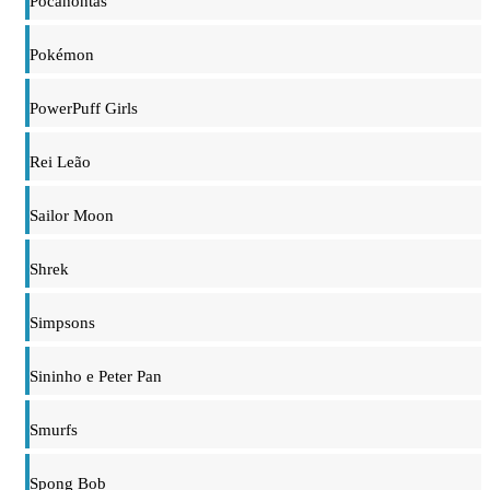
Pocahontas
Pokémon
PowerPuff Girls
Rei Leão
Sailor Moon
Shrek
Simpsons
Sininho e Peter Pan
Smurfs
Spong Bob