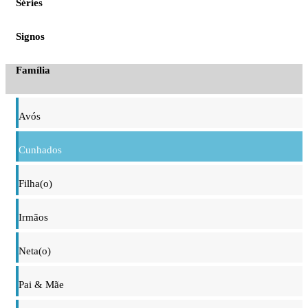
Séries
Signos
Família
Avós
Cunhados
Filha(o)
Irmãos
Neta(o)
Pai & Mãe