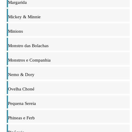
Margarida
Mickey & Minnie
Minions
Monstro das Bolachas
Monstros e Companhia
Nemo & Dory
Ovelha Choné
Pequena Sereia
Phineas e Ferb