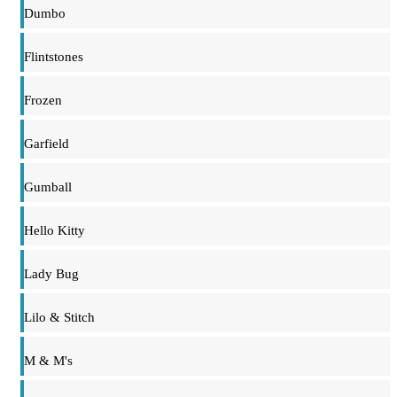
Dumbo
Flintstones
Frozen
Garfield
Gumball
Hello Kitty
Lady Bug
Lilo & Stitch
M & M's