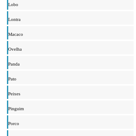
Lobo
Lontra
Macaco
Ovelha
Panda
Pato
Peixes
Pinguim
Porco