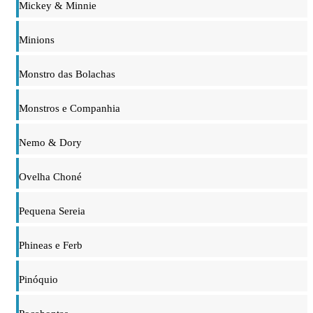
Mickey & Minnie
Minions
Monstro das Bolachas
Monstros e Companhia
Nemo & Dory
Ovelha Choné
Pequena Sereia
Phineas e Ferb
Pinóquio