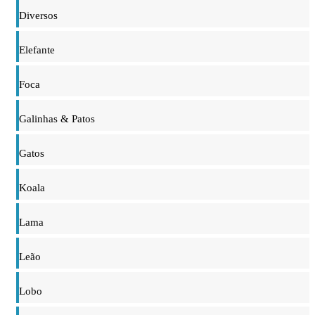
Diversos
Elefante
Foca
Galinhas & Patos
Gatos
Koala
Lama
Leão
Lobo