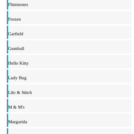
Flintstones
Frozen
Garfield
Gumball
Hello Kitty
Lady Bug
Lilo & Stitch
M & M's
Margarida