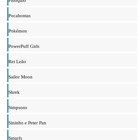
Pinóquio
Pocahontas
Pokémon
PowerPuff Girls
Rei Leão
Sailor Moon
Shrek
Simpsons
Sininho e Peter Pan
Smurfs