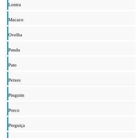
Lontra
Macaco
Ovelha
Panda
Pato
Peixes
Pinguim
Porco
Preguiça