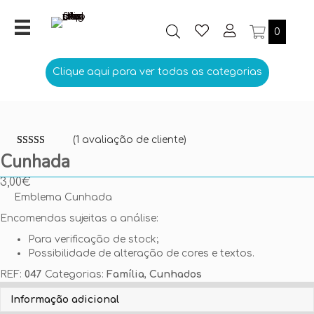
0
Clique aqui para ver todas as categorias
(
1
avaliação de cliente)
Classificado
1
Cunhada
com
5.00
em
5 com base
3,00
€
em
classificação
Emblema Cunhada
de cliente
Encomendas sujeitas a análise:
Para verificação de stock;
Possibilidade de alteração de cores e textos.
REF:
047
Categorias:
Família
,
Cunhados
Personalize aqui o seu Emblema
Informação adicional