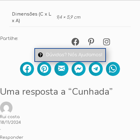
Dimensões (C x L
9,4 × 5,9 cm
x A)
Partilhe:
Dúvidas? Nós Ajudamos!
Uma resposta a “Cunhada”
Rui costa
18/11/2024
.
Responder