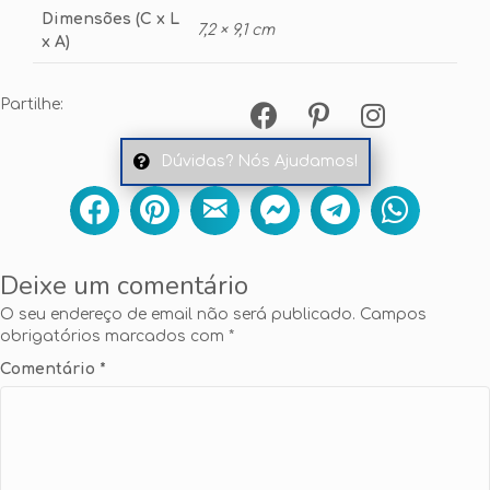
Dimensões (C x L
7,2 × 9,1 cm
x A)
Partilhe:
Dúvidas? Nós Ajudamos!
Deixe um comentário
O seu endereço de email não será publicado.
Campos
obrigatórios marcados com
*
Comentário
*