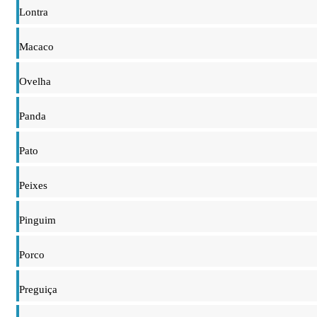
Lontra
Macaco
Ovelha
Panda
Pato
Peixes
Pinguim
Porco
Preguiça