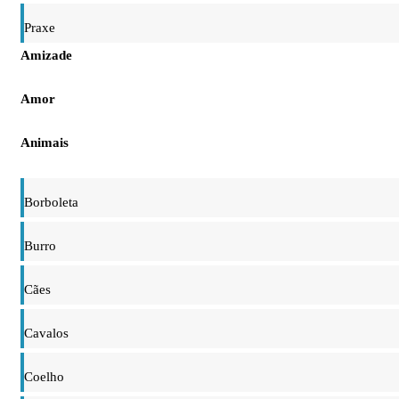
Praxe
Amizade
Amor
Animais
Borboleta
Burro
Cães
Cavalos
Coelho