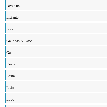
Diversos
Elefante
Foca
Galinhas & Patos
Gatos
Koala
Lama
Leão
Lobo