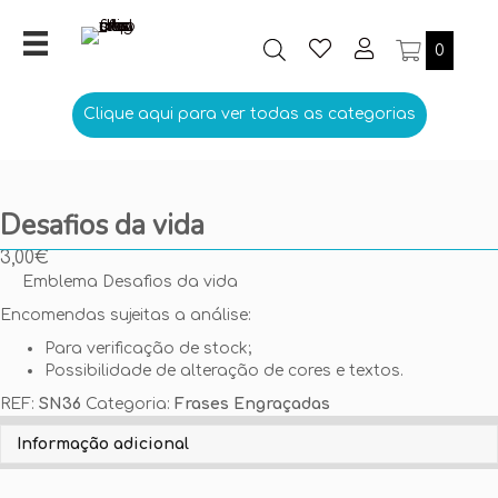
0
Clique aqui para ver todas as categorias
Desafios da vida
3,00
€
Emblema Desafios da vida
Encomendas sujeitas a análise:
Para verificação de stock;
Possibilidade de alteração de cores e textos.
REF:
SN36
Categoria:
Frases Engraçadas
Personalize aqui o seu Emblema
Informação adicional