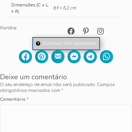
Dimensões (C x L
8,9 × 5,2 cm
x A)
Partilhe:
Dúvidas? Nós Ajudamos!
Deixe um comentário
O seu endereço de email não será publicado.
Campos
obrigatórios marcados com
*
Comentário
*