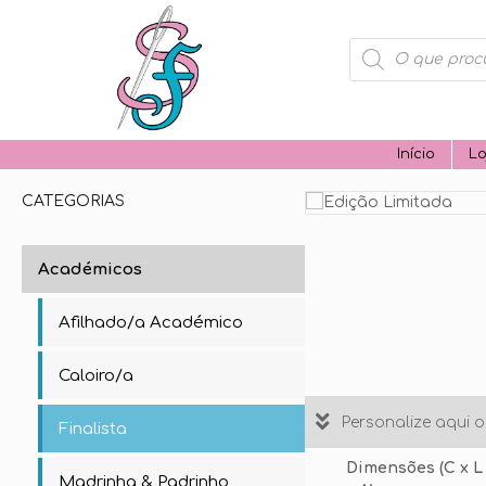
Products
search
Início
Lo
CATEGORIAS
Académicos
Afilhado/a Académico
Caloiro/a
Personalize aqui 
Finalista
Dimensões (C x L
Madrinha & Padrinho