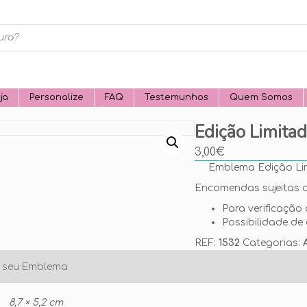
ja
Personalize
FAQ
Testemunhos
Quem Somos
Edição Limita
3,00
€
Emblema Edição Li
Encomendas sujeitas a
Para verificação 
Possibilidade de 
REF:
1532
Categorias:
o seu Emblema
8,7 × 5,2 cm