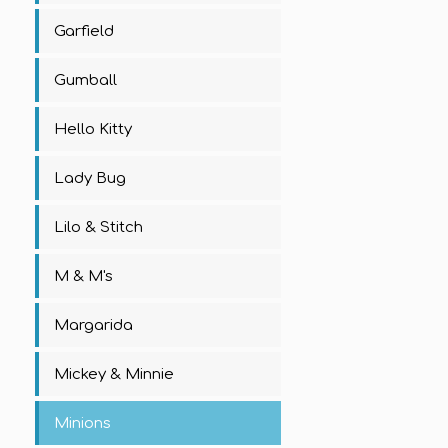
Garfield
Gumball
Hello Kitty
Lady Bug
Lilo & Stitch
M & M's
Margarida
Mickey & Minnie
Minions