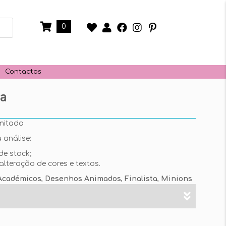
0
Contactos
da
mitada
 análise:
de stock;
alteração de cores e textos.
Académicos
,
Desenhos Animados
,
Finalista
,
Minions