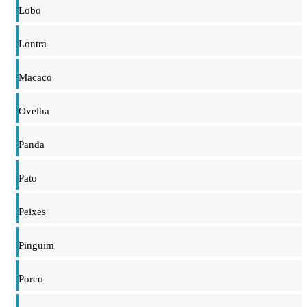
Lobo
Lontra
Macaco
Ovelha
Panda
Pato
Peixes
Pinguim
Porco