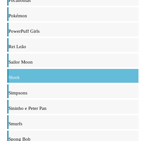
Pocahontas
Pokémon
PowerPuff Girls
Rei Leão
Sailor Moon
Shrek
Simpsons
Sininho e Peter Pan
Smurfs
Spong Bob