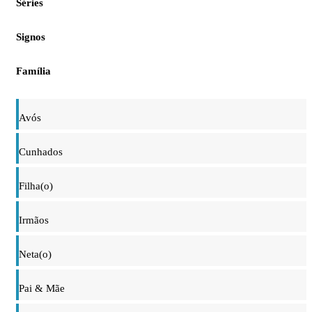
Séries
Signos
Família
Avós
Cunhados
Filha(o)
Irmãos
Neta(o)
Pai & Mãe