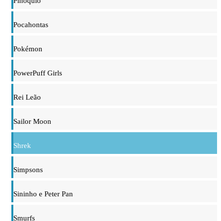
Pinóquio
Pocahontas
Pokémon
PowerPuff Girls
Rei Leão
Sailor Moon
Shrek
Simpsons
Sininho e Peter Pan
Smurfs