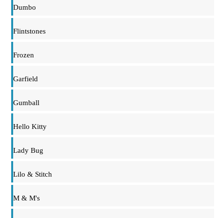
Dumbo
Flintstones
Frozen
Garfield
Gumball
Hello Kitty
Lady Bug
Lilo & Stitch
M & M's