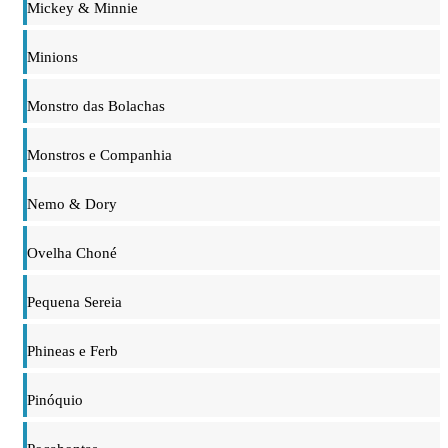
Mickey & Minnie
Minions
Monstro das Bolachas
Monstros e Companhia
Nemo & Dory
Ovelha Choné
Pequena Sereia
Phineas e Ferb
Pinóquio