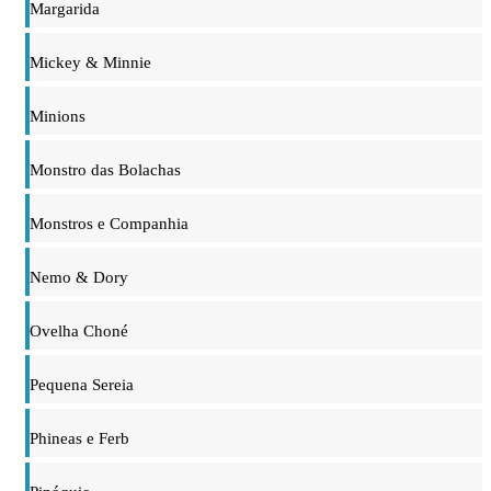
Margarida
Mickey & Minnie
Minions
Monstro das Bolachas
Monstros e Companhia
Nemo & Dory
Ovelha Choné
Pequena Sereia
Phineas e Ferb