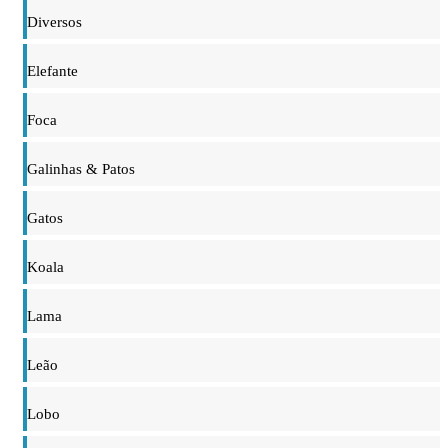
Diversos
Elefante
Foca
Galinhas & Patos
Gatos
Koala
Lama
Leão
Lobo