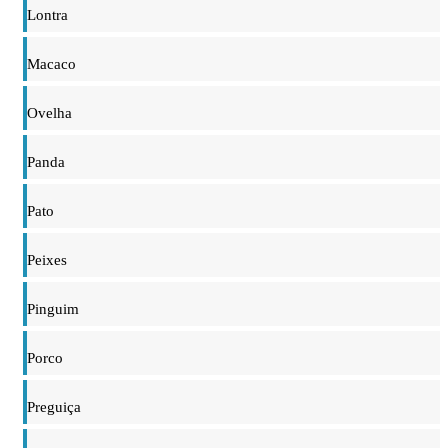
Lontra
Macaco
Ovelha
Panda
Pato
Peixes
Pinguim
Porco
Preguiça