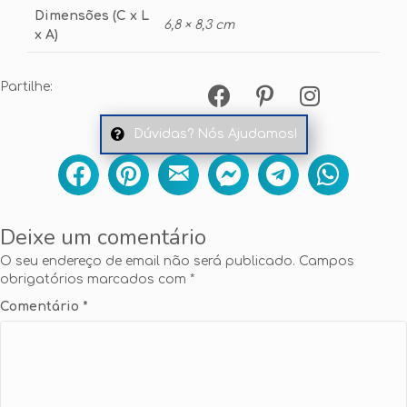
Dimensões (C x L
6,8 × 8,3 cm
x A)
Partilhe:
Dúvidas? Nós Ajudamos!
Deixe um comentário
O seu endereço de email não será publicado.
Campos
obrigatórios marcados com
*
Comentário
*