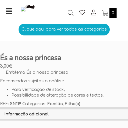
0
Clique aqui para ver todas as categorias
És a nossa princesa
3,00
€
Emblema És a nossa princesa
Encomendas sujeitas a análise:
Para verificação de stock;
Possibilidade de alteração de cores e textos.
REF:
SN119
Categorias:
Família
,
Filha(o)
Personalize aqui o seu Emblema
Informação adicional