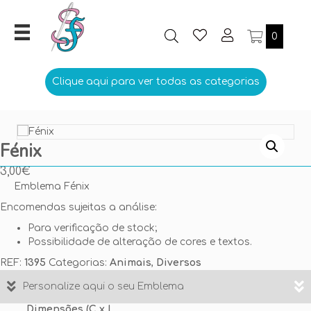
0
Clique aqui para ver todas as categorias
Fénix
3,00
€
Emblema Fénix
Encomendas sujeitas a análise:
Para verificação de stock;
Possibilidade de alteração de cores e textos.
REF:
1395
Categorias:
Animais
,
Diversos
Personalize aqui o seu Emblema
Dimensões (C x L