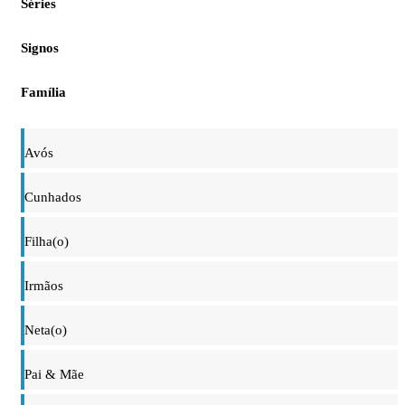
Séries
Signos
Família
Avós
Cunhados
Filha(o)
Irmãos
Neta(o)
Pai & Mãe