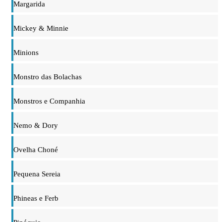
Margarida
Mickey & Minnie
Minions
Monstro das Bolachas
Monstros e Companhia
Nemo & Dory
Ovelha Choné
Pequena Sereia
Phineas e Ferb