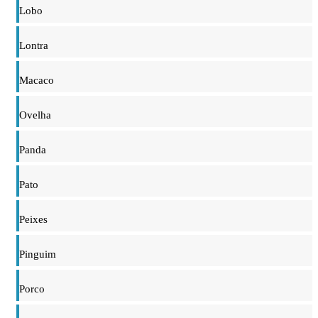
Lobo
Lontra
Macaco
Ovelha
Panda
Pato
Peixes
Pinguim
Porco