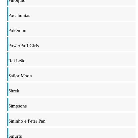
Pinóquio
Pocahontas
Pokémon
PowerPuff Girls
Rei Leão
Sailor Moon
Shrek
Simpsons
Sininho e Peter Pan
Smurfs