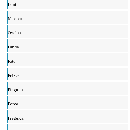
Lontra
Macaco
Ovelha
Panda
Pato
Peixes
Pinguim
Porco
Preguiça