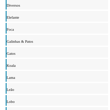
Diversos
Elefante
Foca
Galinhas & Patos
Gatos
Koala
Lama
Leão
Lobo