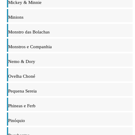
Mickey & Minnie
Minions
Monstro das Bolachas
Monstros e Companhia
Nemo & Dory
Ovelha Choné
Pequena Sereia
Phineas e Ferb
Pinóquio