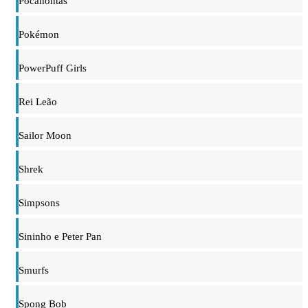
Pocahontas
Pokémon
PowerPuff Girls
Rei Leão
Sailor Moon
Shrek
Simpsons
Sininho e Peter Pan
Smurfs
Spong Bob