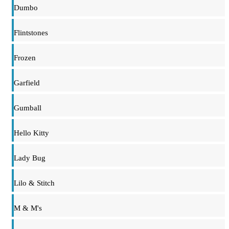
Dumbo
Flintstones
Frozen
Garfield
Gumball
Hello Kitty
Lady Bug
Lilo & Stitch
M & M's