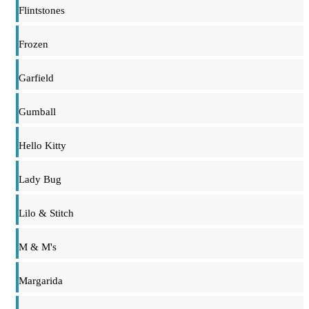
Flintstones
Frozen
Garfield
Gumball
Hello Kitty
Lady Bug
Lilo & Stitch
M & M's
Margarida