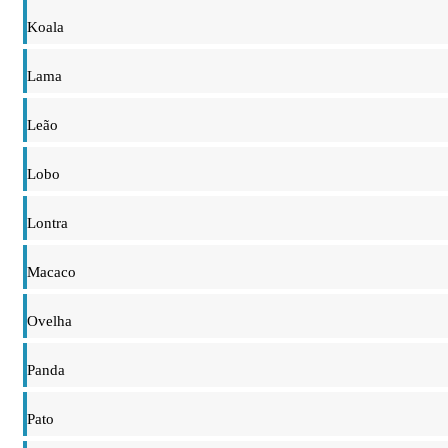
Koala
Lama
Leão
Lobo
Lontra
Macaco
Ovelha
Panda
Pato