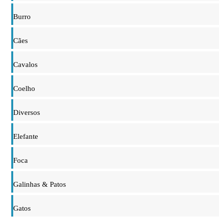
Burro
Cães
Cavalos
Coelho
Diversos
Elefante
Foca
Galinhas & Patos
Gatos