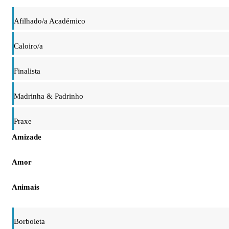
Afilhado/a Académico
Caloiro/a
Finalista
Madrinha & Padrinho
Praxe
Amizade
Amor
Animais
Borboleta