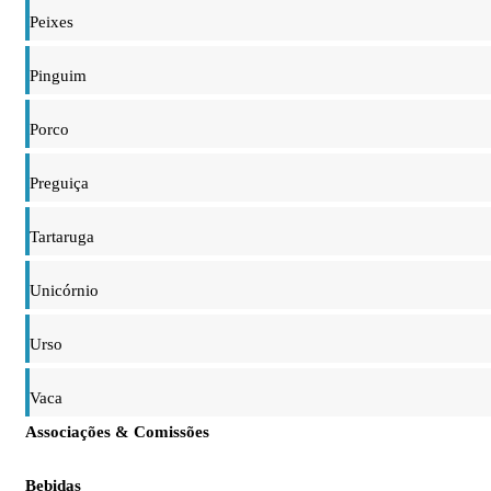
Peixes
Pinguim
Porco
Preguiça
Tartaruga
Unicórnio
Urso
Vaca
Associações & Comissões
Bebidas