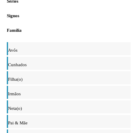
Séries
Signos
Família
Avós
Cunhados
Filha(o)
Irmãos
Neta(o)
Pai & Mãe