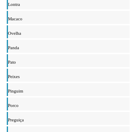
Lontra
Macaco
Ovelha
Panda
Pato
Peixes
Pinguim
Porco
Preguiça