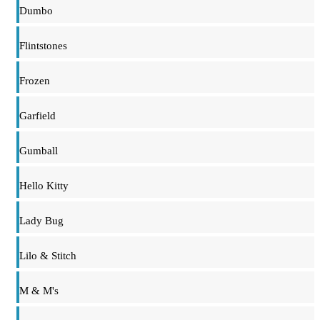
Dumbo
Flintstones
Frozen
Garfield
Gumball
Hello Kitty
Lady Bug
Lilo & Stitch
M & M's