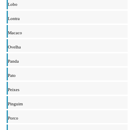
Lobo
Lontra
Macaco
Ovelha
Panda
Pato
Peixes
Pinguim
Porco