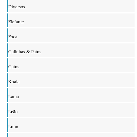
Diversos
Elefante
Foca
Galinhas & Patos
Gatos
Koala
Lama
Leão
Lobo