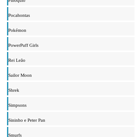
Pinóquio
Pocahontas
Pokémon
PowerPuff Girls
Rei Leão
Sailor Moon
Shrek
Simpsons
Sininho e Peter Pan
Smurfs