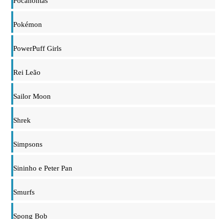
Pocahontas
Pokémon
PowerPuff Girls
Rei Leão
Sailor Moon
Shrek
Simpsons
Sininho e Peter Pan
Smurfs
Spong Bob