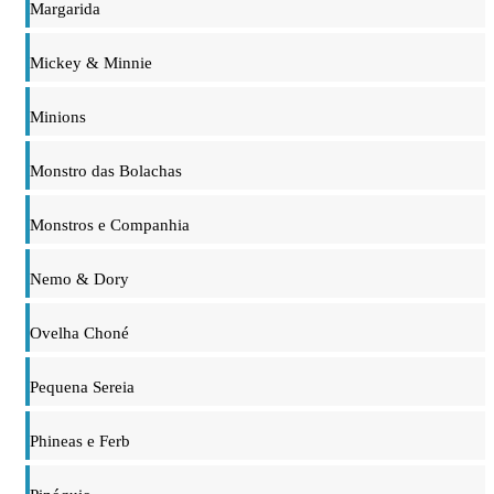
Margarida
Mickey & Minnie
Minions
Monstro das Bolachas
Monstros e Companhia
Nemo & Dory
Ovelha Choné
Pequena Sereia
Phineas e Ferb