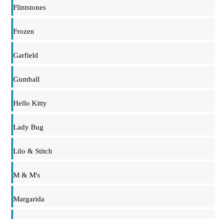
Flintstones
Frozen
Garfield
Gumball
Hello Kitty
Lady Bug
Lilo & Stitch
M & M's
Margarida