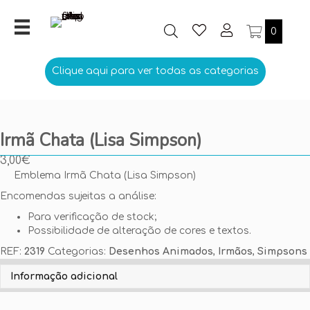
0
Clique aqui para ver todas as categorias
Irmã Chata (Lisa Simpson)
3,00
€
Emblema Irmã Chata (Lisa Simpson)
Encomendas sujeitas a análise:
Para verificação de stock;
Possibilidade de alteração de cores e textos.
REF:
2319
Categorias:
Desenhos Animados
,
Irmãos
,
Simpsons
Personalize aqui o seu Emblema
Informação adicional