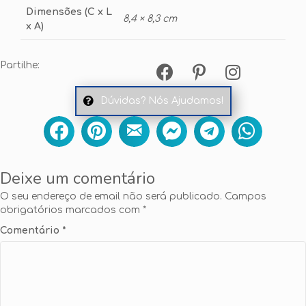
Dimensões (C x L
8,4 × 8,3 cm
x A)
Partilhe:
Dúvidas? Nós Ajudamos!
Deixe um comentário
O seu endereço de email não será publicado.
Campos
obrigatórios marcados com
*
Comentário
*