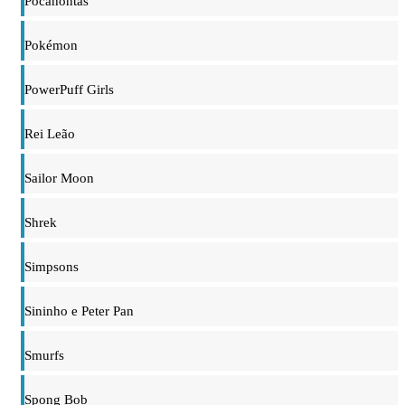
Pocahontas
Pokémon
PowerPuff Girls
Rei Leão
Sailor Moon
Shrek
Simpsons
Sininho e Peter Pan
Smurfs
Spong Bob