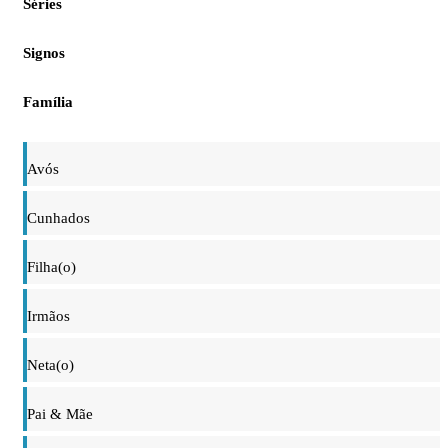
Séries
Signos
Família
Avós
Cunhados
Filha(o)
Irmãos
Neta(o)
Pai & Mãe