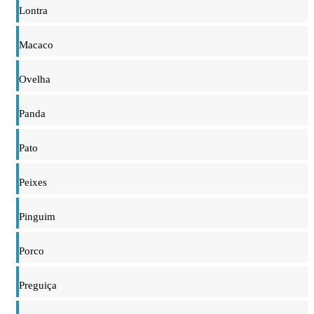
Lontra
Macaco
Ovelha
Panda
Pato
Peixes
Pinguim
Porco
Preguiça