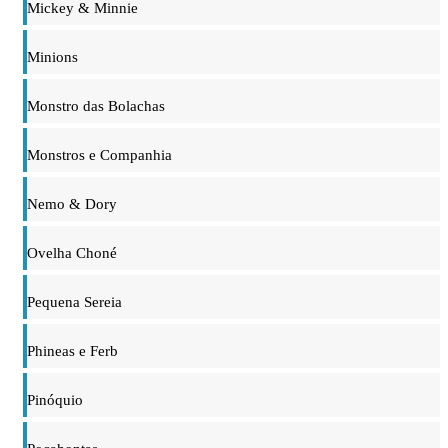
Mickey & Minnie
Minions
Monstro das Bolachas
Monstros e Companhia
Nemo & Dory
Ovelha Choné
Pequena Sereia
Phineas e Ferb
Pinóquio