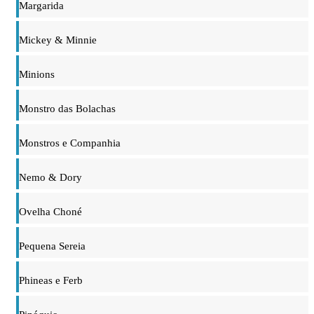
Margarida
Mickey & Minnie
Minions
Monstro das Bolachas
Monstros e Companhia
Nemo & Dory
Ovelha Choné
Pequena Sereia
Phineas e Ferb