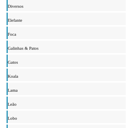
Diversos
Elefante
Foca
Galinhas & Patos
Gatos
Koala
Lama
Leão
Lobo