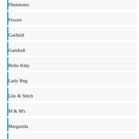
Flintstones
Frozen
Garfield
Gumball
Hello Kitty
Lady Bug
Lilo & Stitch
M & M's
Margarida