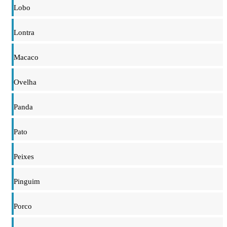
Lobo
Lontra
Macaco
Ovelha
Panda
Pato
Peixes
Pinguim
Porco