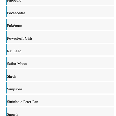
Pinóquio
Pocahontas
Pokémon
PowerPuff Girls
Rei Leão
Sailor Moon
Shrek
Simpsons
Sininho e Peter Pan
Smurfs