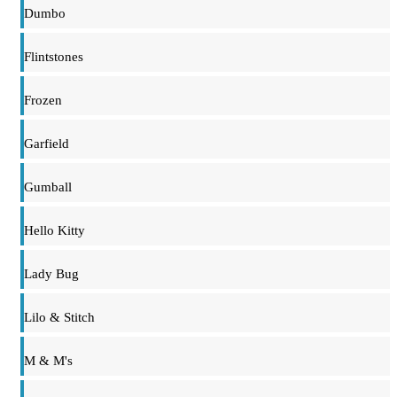
Dumbo
Flintstones
Frozen
Garfield
Gumball
Hello Kitty
Lady Bug
Lilo & Stitch
M & M's