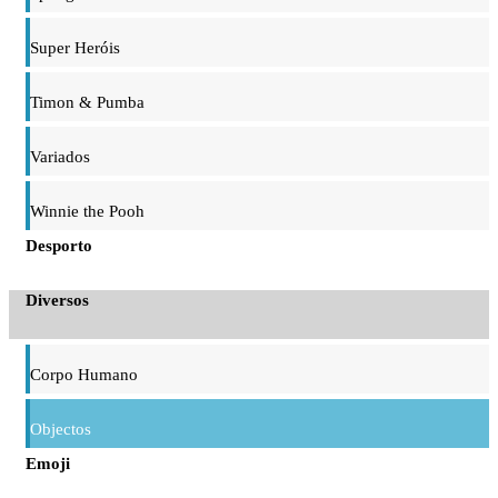
Super Heróis
Timon & Pumba
Variados
Winnie the Pooh
Desporto
Diversos
Corpo Humano
Objectos
Emoji