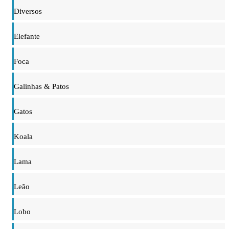
Diversos
Elefante
Foca
Galinhas & Patos
Gatos
Koala
Lama
Leão
Lobo