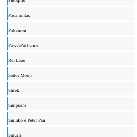
Pinóquio
Pocahontas
Pokémon
PowerPuff Girls
Rei Leão
Sailor Moon
Shrek
Simpsons
Sininho e Peter Pan
Smurfs