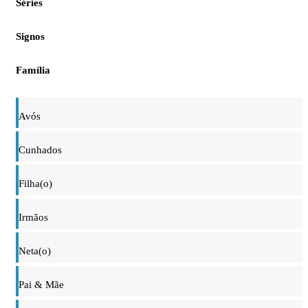
Séries
Signos
Família
Avós
Cunhados
Filha(o)
Irmãos
Neta(o)
Pai & Mãe