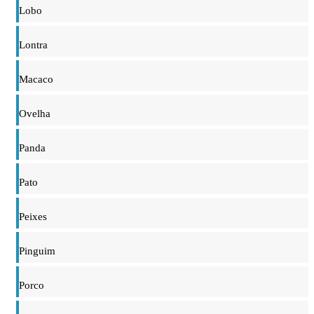
Lobo
Lontra
Macaco
Ovelha
Panda
Pato
Peixes
Pinguim
Porco