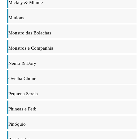
Mickey & Minnie
Minions
Monstro das Bolachas
Monstros e Companhia
Nemo & Dory
Ovelha Choné
Pequena Sereia
Phineas e Ferb
Pinóquio