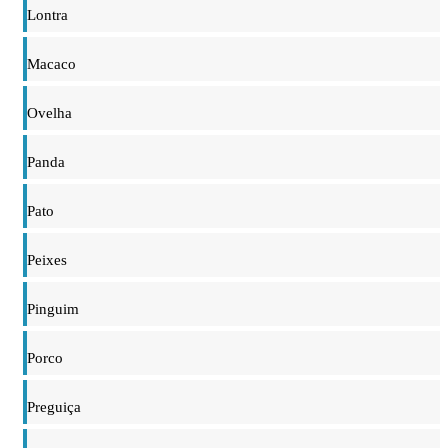
Lontra
Macaco
Ovelha
Panda
Pato
Peixes
Pinguim
Porco
Preguiça