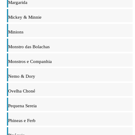
Margarida
Mickey & Minnie
Minions
Monstro das Bolachas
Monstros e Companhia
Nemo & Dory
Ovelha Choné
Pequena Sereia
Phineas e Ferb