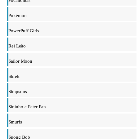
Pocahontas
Pokémon
PowerPuff Girls
Rei Leão
Sailor Moon
Shrek
Simpsons
Sininho e Peter Pan
Smurfs
Spong Bob