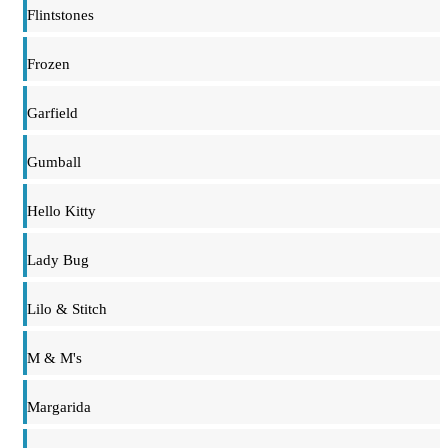
Flintstones
Frozen
Garfield
Gumball
Hello Kitty
Lady Bug
Lilo & Stitch
M & M's
Margarida