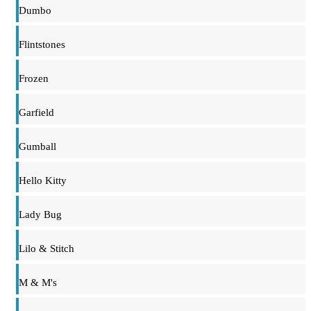
Dumbo
Flintstones
Frozen
Garfield
Gumball
Hello Kitty
Lady Bug
Lilo & Stitch
M & M's