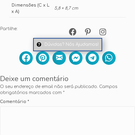
Dimensões (C x L
5,8 × 8,7 cm
x A)
Partilhe:
Dúvidas? Nós Ajudamos!
Deixe um comentário
O seu endereço de email não será publicado.
Campos
obrigatórios marcados com
*
Comentário
*