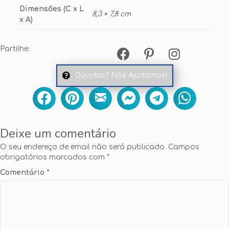
Dimensões (C x L
8,3 × 7,8 cm
x A)
Partilhe:
Dúvidas? Nós Ajudamos!
Deixe um comentário
O seu endereço de email não será publicado.
Campos
obrigatórios marcados com
*
Comentário
*