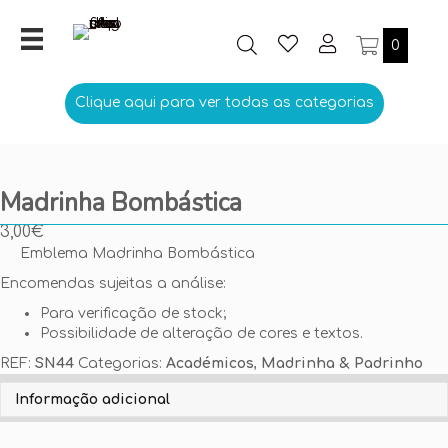
0
Clique aqui para ver todas as categorias
Madrinha Bombástica
3,00
€
Emblema Madrinha Bombástica
Encomendas sujeitas a análise:
Para verificação de stock;
Possibilidade de alteração de cores e textos.
REF:
SN44
Categorias:
Académicos
,
Madrinha & Padrinho
Personalize aqui o seu Emblema
Informação adicional