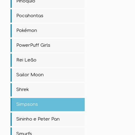
Pinóquio
Pocahontas
Pokémon
PowerPuff Girls
Rei Leão
Sailor Moon
Shrek
Simpsons
Sininho e Peter Pan
Smurfs