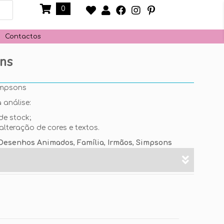
0
Contactos
ns
mpsons
 análise:
de stock;
alteração de cores e textos.
Desenhos Animados
,
Família
,
Irmãos
,
Simpsons