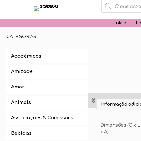
Products
search
Início
Lo
CATEGORIAS
Académicos
Amizade
Amor
Personalize aqui 
Animais
Informação adici
Associações & Comissões
Dimensões (C x L
x A)
Bebidas