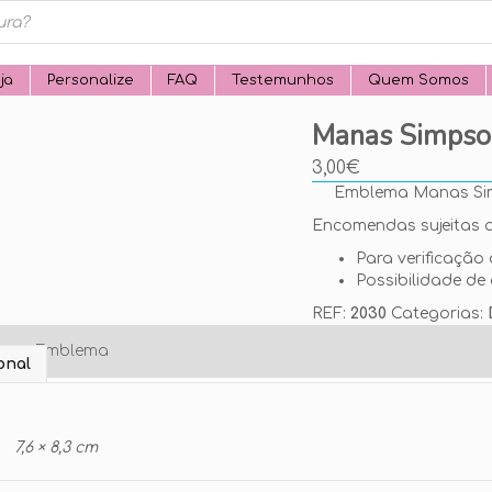
ja
Personalize
FAQ
Testemunhos
Quem Somos
Manas Simpso
3,00
€
Emblema Manas Si
Encomendas sujeitas a
Para verificação 
Possibilidade de 
REF:
2030
Categorias:
o seu Emblema
onal
7,6 × 8,3 cm