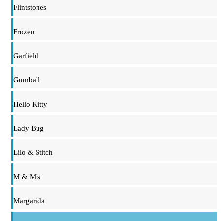
Flintstones
Frozen
Garfield
Gumball
Hello Kitty
Lady Bug
Lilo & Stitch
M & M's
Margarida