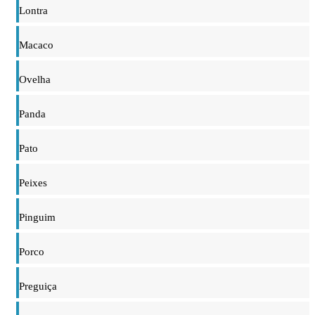
Lontra
Macaco
Ovelha
Panda
Pato
Peixes
Pinguim
Porco
Preguiça