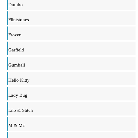
Dumbo
Flintstones
Frozen
Garfield
Gumball
Hello Kitty
Lady Bug
Lilo & Stitch
M & M's