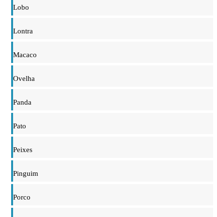
Lobo
Lontra
Macaco
Ovelha
Panda
Pato
Peixes
Pinguim
Porco