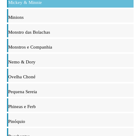
Mickey & Minnie
Minions
Monstro das Bolachas
Monstros e Companhia
Nemo & Dory
Ovelha Choné
Pequena Sereia
Phineas e Ferb
Pinóquio