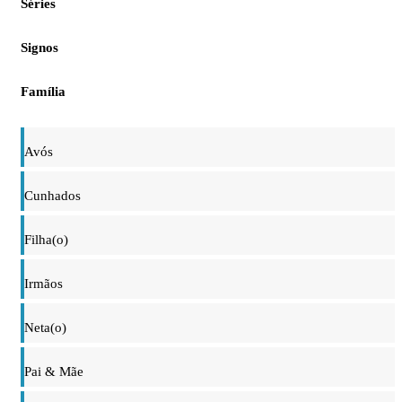
Séries
Signos
Família
Avós
Cunhados
Filha(o)
Irmãos
Neta(o)
Pai & Mãe