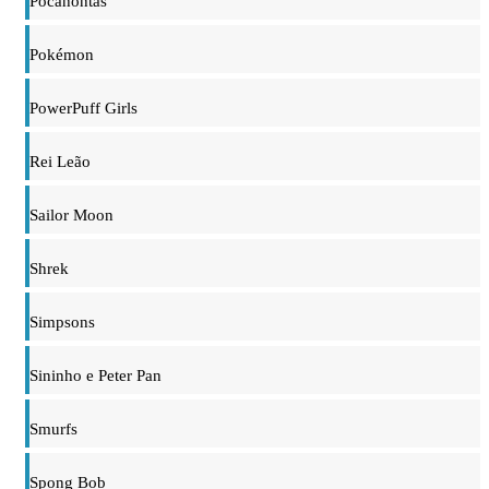
Pocahontas
Pokémon
PowerPuff Girls
Rei Leão
Sailor Moon
Shrek
Simpsons
Sininho e Peter Pan
Smurfs
Spong Bob