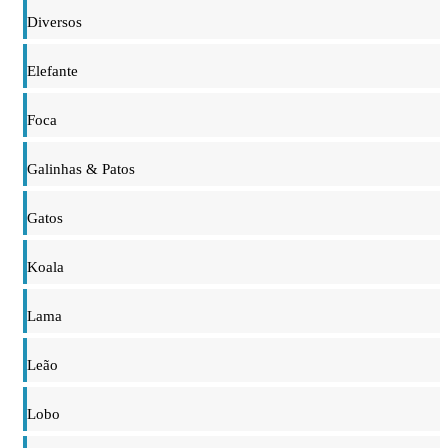
Diversos
Elefante
Foca
Galinhas & Patos
Gatos
Koala
Lama
Leão
Lobo