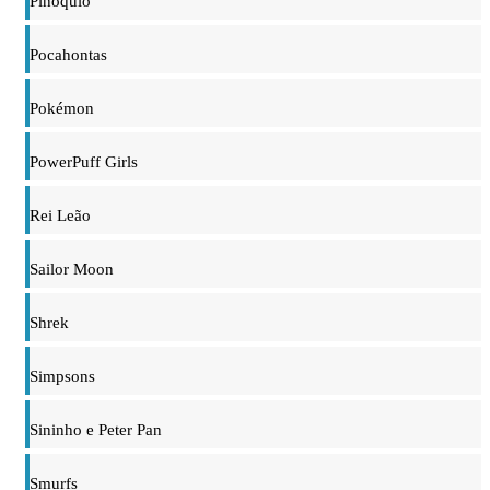
Pinóquio
Pocahontas
Pokémon
PowerPuff Girls
Rei Leão
Sailor Moon
Shrek
Simpsons
Sininho e Peter Pan
Smurfs