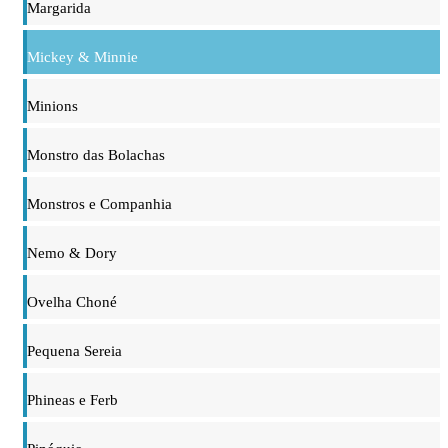
Margarida
Mickey & Minnie
Minions
Monstro das Bolachas
Monstros e Companhia
Nemo & Dory
Ovelha Choné
Pequena Sereia
Phineas e Ferb